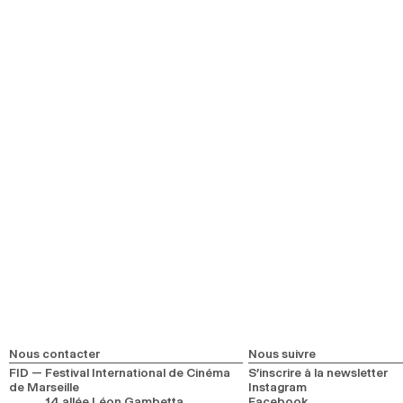
Ouverture
Film de clôture
Parcours
Parcours Jeune
Parcours Première Fois au FID
Séances Inclusives
Séance Accessibilité sensorielle
Séance Ciné Poussette
Rencontres
En tête-à-tête
Les Rencontres du Forum
Sobrevivir al descalabro
Rencontres spontanées
Événements
FIDNights
À Première Vue
FIDŒil librairie de cinéma
Nous contacter
Nous suivre
FID — Festival International de Cinéma
S’inscrire à la newsletter
de Marseille
Instagram
14 allée Léon Gambetta
Facebook