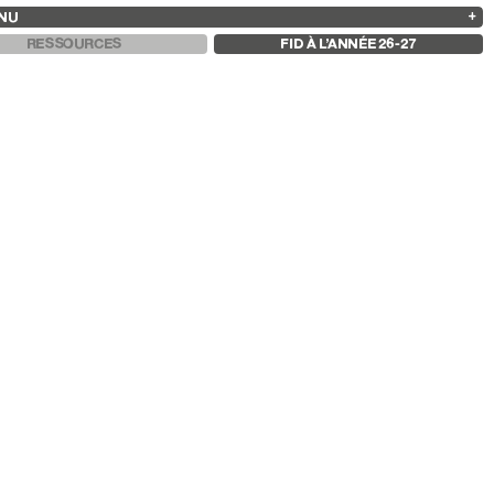
NU
ARCHIVES
RECHERCHE
 13
2025
2023
2021
2019
RESSOURCES
FID À L’ANNÉE 26-27
2024
2022
2020
2018