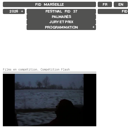
FID MARSEILLE
FR
EN
2026
FESTIVAL FID
37
FI
PALMARÈS
2025
JURY ET PRIX
2024
PROGRAMMATION
2023
2022
Films en compétition
2021
Compétition Internationale
2020
Compétition Française
2019
Compétition Premier Film
2018
Compétition Flash
Compétition GNCR
Autres Joyaux
Films en compétition,
Compétition Flash
Rétrospective
Rétrospective Rabah Ameur-Zaïmeche
Focus
I COULDN’T DRAW YOU A MAP
Allemagne, Kosovo,
2026,
Couleur,
14’
Focus Mariana Caló et Francisco
Queimadela
Exposition Galerie sissi club
Autres programmes
Séances spéciales
Jeune public
Films sonores
L’amertume que nous avons connue
Ouverture et clôture