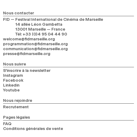
2024
2022
2020
2018
Nous contacter
RECHERCHE
FID — Festival International de Cinéma de Marseille
14 allée Léon Gambetta
13001 Marseille — France
Tél
:
+33 (0)4 95 04 44 90
welcome@fidmarseille.org
programmation@fidmarseille.org
communication@fidmarseille.org
presse@fidmarseille.org
Nous suivre
S’inscrire à la newsletter
Instagram
Facebook
Linkedin
Youtube
Nous rejoindre
Recrutement
Pages légales
FAQ
Conditions générales de vente