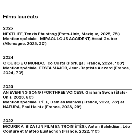
Films lauréats
2025
NEXT LIFE, Tenzin Phuntsog (États-Unis, Mexique, 2025, 75’)
Mention spéciale : MIRACULOUS ACCIDENT, Assaf Gruber
(Allemagne, 2025, 30’)
2024
O OURO E O MUNDO, Ico Costa (Portugal, France, 2024, 103’)
Mention spéciale : FESTA MAJOR, Jean-Baptiste Alazard (France,
2024, 70’)
2023
AN EVENING SONG (FOR THREE VOICES), Graham Swon (États-
Unis, 2023, 86’)
Mention spéciale : L’ÎLE, Damien Manivel (France, 2023, 73’) et
NAFURA, Paul Heintz (France, 2023, 29’)
2022
MOURIR À IBIZA (UN FILM EN TROIS ÉTÉS), Anton Balekdjian, Léo
Couture et Mattéo Eustachon (France, 2022, 110’)