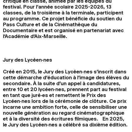
critique en classe, animée par les équipes du
2024
2022
2020
2018
festival. Pour l’année scolaire 2025-2026, 13
classes, de la troisième à la terminale, participent
au programme. Ce projet bénéficie du soutien du
RECHERCHE
Pass Culture et de la Cinémathèque du
Documentaire et est organisé en partenariat avec
l’Académie d’Aix-Marseille.
Jury des Lycéen·nes
Créé en 2015, le Jury des Lycéen·nes s’inscrit dans
cette démarche d’éducation à l’image des élèves du
secondaire. À la suite d’un appel à candidatures,
entre 10 et 20 lycéen·nes, prennent part au festival
en tant que juré·es et remettent le Prix des
Lycéen·nes lors de la cérémonie de clôture. Ce prix
incarne une ambition forte, celle de sensibiliser une
nouvelle génération au regard cinématographique
et à la diversité des écritures filmiques. En 2025,
le Jury des Lycéen·nes a célébré sa dixième édition.