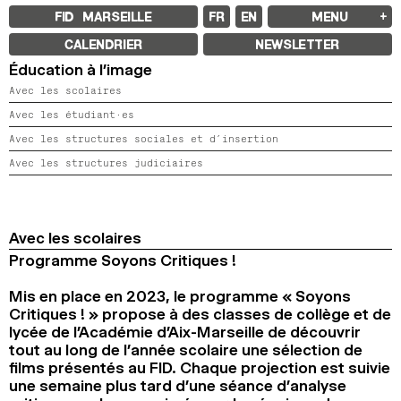
FID MARSEILLE
FR
EN
MENU
FID MARSEILLE
CALENDRIER
NEWSLETTER
À PROPOS
Éducation à l’image
LE FID À L’ANNÉE
ÉDUCATION À L’IMAGE
Avec les scolaires
À L’INTERNATIONAL
LIVRES ET REVUES
Avec les étudiant·es
LES ENGAGEMENTS
Avec les structures sociales et d’insertion
PARTENAIRES FID 37
Avec les structures judiciaires
FESTIVAL FID 37
PALMARÈS
PROGRAMMATION
RÉTROSPECTIVE
FOCUS
Avec les scolaires
JURY ET PRIX
Programme Soyons Critiques !
PROS ET PRESSE
TARIFS
CALENDRIER
Mis en place en 2023, le programme « Soyons
Critiques ! » propose à des classes de collège et de
FID LAB 18
lycée de l’Académie d’Aix-Marseille de découvrir
FID CAMPUS 13
tout au long de l’année scolaire une sélection de
films présentés au FID. Chaque projection est suivie
ARCHIVES
une semaine plus tard d’une séance d’analyse
2025
2023
2021
2019