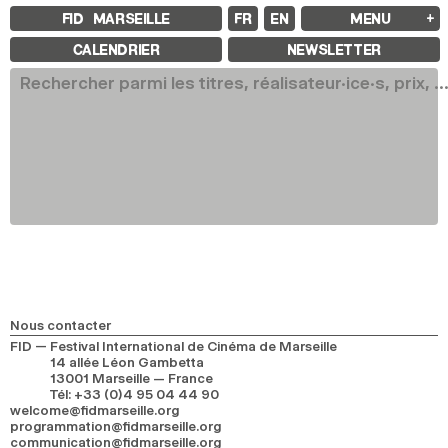
FID MARSEILLE
FR
EN
MENU
FID MARSEILLE
CALENDRIER
NEWSLETTER
À PROPOS
LE FID À L’ANNÉE
ÉDUCATION À L’IMAGE
À L’INTERNATIONAL
LIVRES ET REVUES
LES ENGAGEMENTS
PARTENAIRES FID 37
FESTIVAL FID 37
PALMARÈS
PROGRAMMATION
RÉTROSPECTIVE
FOCUS
JURY ET PRIX
PROS ET PRESSE
TARIFS
CALENDRIER
Nous contacter
FID — Festival International de Cinéma de Marseille
14 allée Léon Gambetta
FID LAB 18
13001 Marseille — France
FID CAMPUS 13
Tél
:
+33 (0)4 95 04 44 90
welcome@fidmarseille.org
programmation@fidmarseille.org
ARCHIVES
communication@fidmarseille.org
2025
2023
2021
2019