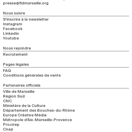
presse@fidmarseille.org
2024
2022
2020
2018
Nous suivre
RECHERCHE
S’inscrire à la newsletter
Instagram
Facebook
Linkedin
Youtube
Nous rejoindre
Recrutement
Pages légales
FAQ
Conditions générales de vente
Partenaires officiels
Ville de Marseille
Région Sud
CNC
Ministère de la Culture
Département des Bouches-du-Rhône
Europe Créative Média
Métropole d’Aix-Marseille-Provence
Procirep
Cnap