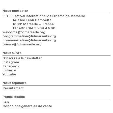
2024
2022
2020
2018
Nous contacter
RECHERCHE
FID — Festival International de Cinéma de Marseille
14 allée Léon Gambetta
13001 Marseille — France
Tél
:
+33 (0)4 95 04 44 90
welcome@fidmarseille.org
programmation@fidmarseille.org
communication@fidmarseille.org
presse@fidmarseille.org
Nous suivre
S’inscrire à la newsletter
Instagram
Facebook
Linkedin
Youtube
Nous rejoindre
Recrutement
Pages légales
FAQ
Conditions générales de vente