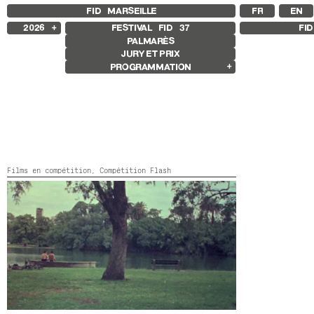
FID MARSEILLE
FR
EN
2026
FESTIVAL FID
37
FI
PALMARÈS
2025
JURY ET PRIX
2024
PROGRAMMATION
2023
2022
Films en compétition
2021
Compétition Internationale
2020
Compétition Française
2019
Compétition Premier Film
2018
Compétition Flash
Compétition GNCR
Autres Joyaux
Films en compétition,
Compétition Flash
Rétrospective
Rétrospective Rabah Ameur-Zaïmeche
Focus
UN HOMBRE SE TIRA AL AGUA
Argentine,
2026,
Couleur, Noir et blanc,
10’
Focus Mariana Caló et Francisco
Queimadela
Exposition Galerie sissi club
Autres programmes
Séances spéciales
Jeune public
Films sonores
L’amertume que nous avons connue
Ouverture et clôture