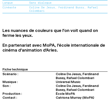
Langue
Sans dialogue
2024
2022
2020
2018
Cinéaste
Coline De Jesus, Ferdinand Bussy, Rafael
Colombari
RECHERCHE
Les nuances de couleurs que l’on voit quand on
ferme les yeux.
En partenariat avec MoPA, l’école internationale de
cinéma d’animation d’Arles.
Fiche technique
Scénario :
Coline De Jesus, Ferdinand
Bussy, Rafael Colombari
Musique :
Universal Music
Son :
Coline De Jesus, Ferdinand
Bussy, Rafael Colombari
Production :
École MoPA
Contact :
Catriona Murray (MoPA)