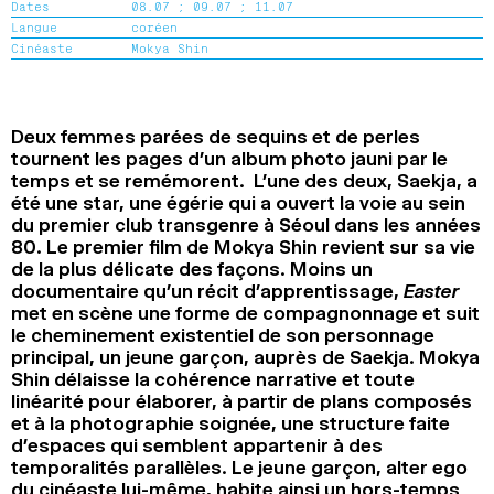
Dates
08.07 ;
09.07 ;
11.07
2024
2022
2020
2018
Langue
coréen
Cinéaste
Mokya Shin
RECHERCHE
Deux femmes parées de sequins et de perles
tournent les pages d’un album photo jauni par le
temps et se remémorent. L’une des deux, Saekja, a
été une star, une égérie qui a ouvert la voie au sein
du premier club transgenre à Séoul dans les années
80. Le premier film de Mokya Shin revient sur sa vie
de la plus délicate des façons. Moins un
documentaire qu’un récit d’apprentissage,
Easter
met en scène une forme de compagnonnage et suit
le cheminement existentiel de son personnage
principal, un jeune garçon, auprès de Saekja. Mokya
Shin délaisse la cohérence narrative et toute
linéarité pour élaborer, à partir de plans composés
et à la photographie soignée, une structure faite
d’espaces qui semblent appartenir à des
temporalités parallèles. Le jeune garçon, alter ego
du cinéaste lui-même, habite ainsi un hors-temps