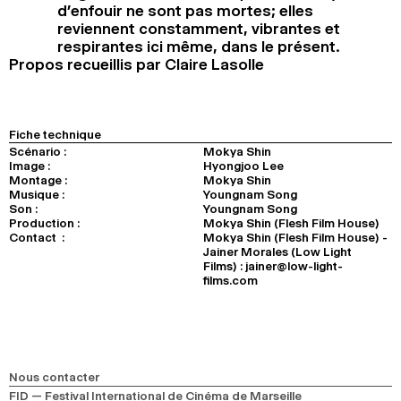
d’enfouir ne sont pas mortes; elles
reviennent constamment, vibrantes et
respirantes ici même, dans le présent.
Propos recueillis par Claire Lasolle
Fiche technique
Scénario :
Mokya Shin
Image :
Hyongjoo Lee
Montage :
Mokya Shin
Musique :
Youngnam Song
Son :
Youngnam Song
Production :
Mokya Shin (Flesh Film House)
Contact :
Mokya Shin (Flesh Film House) -
Jainer Morales (Low Light
Films) : jainer@low-light-
films.com
Nous contacter
FID — Festival International de Cinéma de Marseille