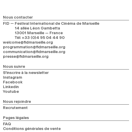
2024
2022
2020
2018
Nous contacter
RECHERCHE
FID — Festival International de Cinéma de Marseille
14 allée Léon Gambetta
13001 Marseille — France
Tél
:
+33 (0)4 95 04 44 90
welcome@fidmarseille.org
programmation@fidmarseille.org
communication@fidmarseille.org
presse@fidmarseille.org
Nous suivre
S’inscrire à la newsletter
Instagram
Facebook
Linkedin
Youtube
Nous rejoindre
Recrutement
Pages légales
FAQ
Conditions générales de vente