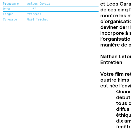
et Leos Carax
Programme
Autres Joyaux
Date
11.07
de ces cinq f
Langue
français
montre les m
Cinéaste
Gaël Teicher
d’organisatio
deviner derri
incorpore à 
l’organisati
manière de c
Nathan Leto
Entretien
Votre film re
quatre films 
est née l’env
Quand 
début
tous c
diffus
éthiqu
dix an
fenêtr