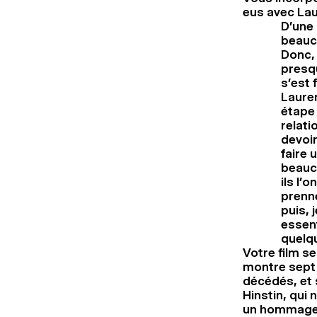
eus avec Lau
D’une 
beauco
Donc, 
presqu
s’est 
Lauren
étape 
relati
devoir
faire 
beauco
ils l’
prenne
puis, 
essent
quelq
Votre film se
montre sept 
décédés, et 
Hinstin, qui 
un hommage 