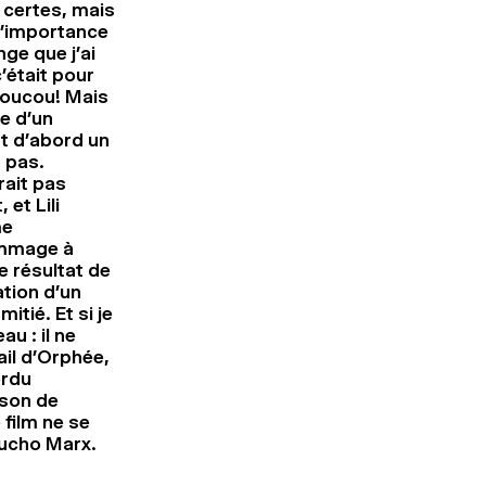
, certes, mais
 l’importance
ge que j’ai
c’était pour
coucou! Mais
le d’un
st d’abord un
 pas.
rait pas
 et Lili
me
ommage à
le résultat de
ation d’un
tié. Et si je
u : il ne
ail d’Orphée,
erdu
son de
 film ne se
oucho Marx.