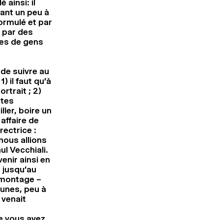
 ainsi: il
ant un peu à
formulé et par
 par des
nes de gens
t de suivre au
) il faut qu’à
ortrait ; 2)
stes
ller, boire un
affaire de
rectrice :
nous allions
ul Vecchiali.
enir ainsi en
u jusqu’au
e montage –
unes, peu à
 venait
e vous avez