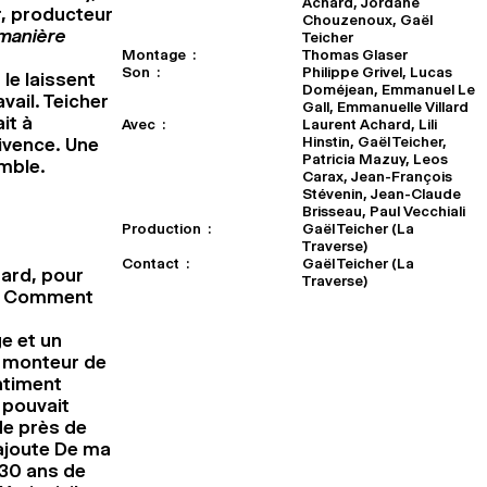
Achard, Jordane
r, producteur
Chouzenoux, Gaël
manière
Teicher
Montage :
Thomas Glaser
Son :
Philippe Grivel, Lucas
le laissent
Doméjean, Emmanuel Le
vail. Teicher
Gall, Emmanuelle Villard
it à
Avec :
Laurent Achard, Lili
Hinstin, Gaël Teicher,
ivence. Une
Patricia Mazuy, Leos
emble.
Carax, Jean-François
Stévenin, Jean-Claude
Brisseau, Paul Vecchiali
Production :
Gaël Teicher (La
Traverse)
Contact :
Gaël Teicher (La
hard, pour
Traverse)
. Comment
e et un
, monteur de
ntiment
e pouvait
de près de
’ajoute De ma
 30 ans de