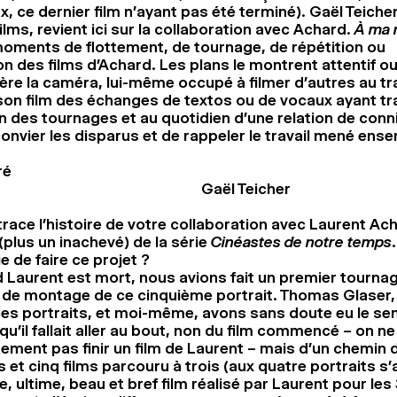
, ce dernier film n’ayant pas été terminé). Gaël Teiche
ilms, revient ici sur la collaboration avec Achard.
À ma 
oments de flottement, de tournage, de répétition ou
n des films d’Achard. Les plans le montrent attentif ou 
ère la caméra, lui-même occupé à filmer d’autres au tra
son film des échanges de textos ou de vocaux ayant tra
on des tournages et au quotidien d’une relation de conn
onvier les disparus et de rappeler le travail mené ens
ré
Gaël Teicher
trace l’histoire de votre collaboration avec Laurent Ac
(plus un inachevé) de la série
Cinéastes de notre temps
ie de faire ce projet ?
Laurent est mort, nous avions fait un premier tournag
 de montage de ce cinquième portrait. Thomas Glaser
es portraits, et moi-même, avons sans doute eu le se
 qu’il fallait aller au bout, non du film commencé – on n
ement pas finir un film de Laurent – mais d’un chemin 
s et cinq films parcouru à trois (aux quatre portraits s
e, ultime, beau et bref film réalisé par Laurent pour les