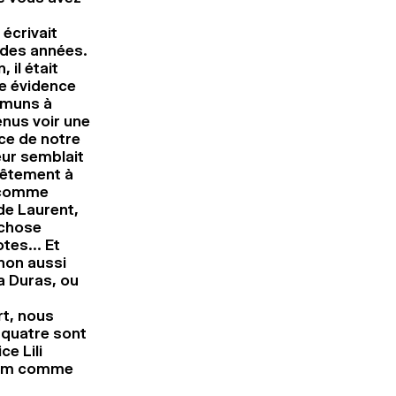
 écrivait
é des années.
 il était
te évidence
ommuns à
enus voir une
ce de notre
eur semblait
ntêtement à
, comme
de Laurent,
 chose
notes… Et
gnon aussi
la Duras, ou
rt, nous
 quatre sont
e Lili
 film comme