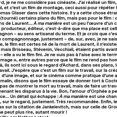
d, je ne me considère pas cinéaste. J’ai réalisé un film
l, et c’est un film de montage, ceci aussi pour répéter
mas Glaser dans cette histoire. Il y a cette chose étran
(tourné) certains plans du film, mais pas pour le film : 
lms de Laurent…
À ma manière
est un peu l’œuvre d’un 
s producteur, éditeur, c’est-à-dire que ma place est cel
non – au sens artisanal du terme. Et je crois que c’e
e compagnonnage, justement – de, sur, avec, je ne sais
e, le film est certes né de la mort de Laurent, il n’existe
 mais Brisseau, Stévenin, Vecchiali, étaient partis avant,
– elle a vu le film fini. Je ne suis pas à l’aise avec le ter
mage », entre autres parce que le film ne rend pas h
à, ils sont ici sous le regard d’Achard, dans ses plans, 
avail. J’espère que c’est un film sur le travail, sur la cré
 d’une image, et sur le cinéma comme pratique d’une ami
e malin, disons que le film essaye de donner tort à Coctea
 pas de montrer la mort au travail, mais de faire un trav
enant les disparus à la vie. Bon, l’amour d’Orphée a p
ce… Un détail qui échappe :
À ma manière
est une chan
, sur le regard, justement. Très recommandée. Enfin, le
as sur la citation de Jankelevitch, mais sur celle de Gr
ne peut plus rire, autant mourir !