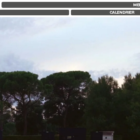
FID MARSEILLE
FESTIVAL FID 37
FID LAB 18
ME
À PROPOS
PALMARÈS
FID CAMPUS
CALENDRIER
LE FID À L’ANNÉE
PROGRAMMATION
ÉDUCATION À L’IMAGE
RÉTROSPECTIVE
À L’INTERNATIONAL
FOCUS
LIVRES ET REVUES
JURY ET PRIX
LES ENGAGEMENTS
PROS ET PRESSE
PARTENAIRES FID 37
TARIFS
CALENDRIER