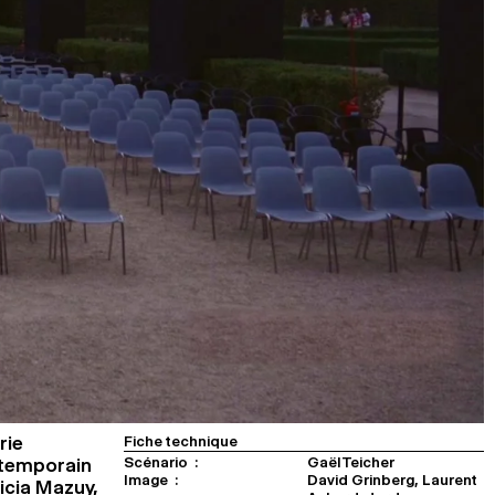
rie
Fiche technique
Scénario :
Gaël Teicher
ntemporain
Image :
David Grinberg, Laurent
icia Mazuy,