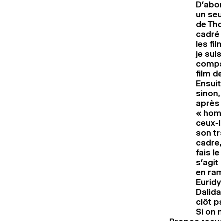
D’abor
un seu
de Tho
cadré 
les fi
je sui
compag
film d
Ensuit
sinon,
après 
« hom
ceux-l
son tr
cadre,
fais l
s’agit
en ram
Euridy
Dalida
clôt p
Si on 