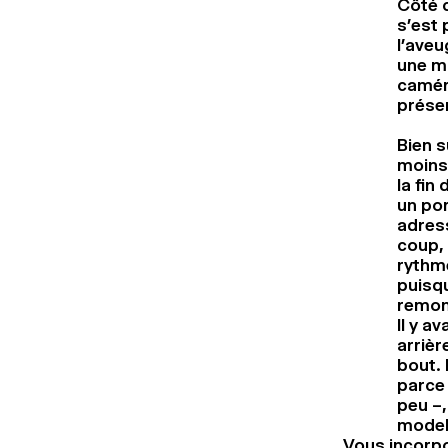
Côté c
s’est 
l’aveu
une ma
camér
prése
Bien s
moins 
la fin
un por
adress
coup, 
rythme
puisqu
remont
Il y a
arrièr
bout. 
parce
peu –,
model
Vous incorp