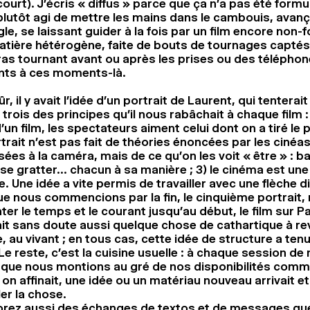
ourt). J’écris « diffus » parce que ça n’a pas été formulé
plutôt agi de mettre les mains dans le cambouis, avanç
gle, se laissant guider à la fois par un film encore non-
tière hétérogène, faite de bouts de tournages captés
as tournant avant ou après les prises ou des télépho
nts à ces moments-là.
ûr, il y avait l’idée d’un portrait de Laurent, qui tenterai
trois des principes qu’il nous rabâchait à chaque film : 1
 d’un film, les spectateurs aiment celui dont on a tiré le p
trait n’est pas fait de théories énoncées par les cinéa
ées à la caméra, mais de ce qu’on les voit « être » : bai
se gratter… chacun à sa manière ; 3) le cinéma est une 
. Une idée a vite permis de travailler avec une flèche di
e nous commencions par la fin, le cinquième portrait, 
er le temps et le courant jusqu’au début, le film sur Pa
vait sans doute aussi quelque chose de cathartique à rev
e, au vivant ; en tous cas, cette idée de structure a ten
Le reste, c’est la cuisine usuelle : à chaque session d
 que nous montions au gré de nos disponibilités comm
 on affinait, une idée ou un matériau nouveau arrivait et
er la chose.
orez aussi des échanges de textos et de messages qu