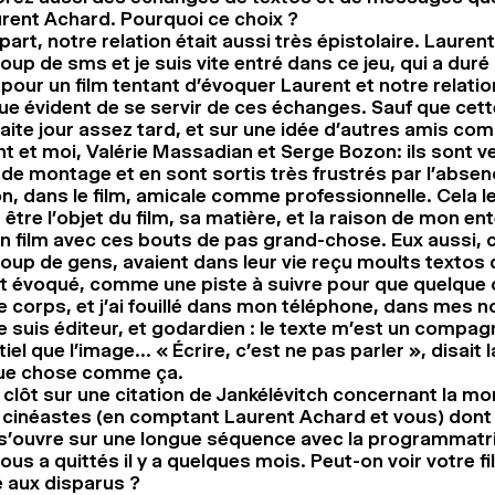
rent Achard. Pourquoi ce choix ?
part, notre relation était aussi très épistolaire. Laurent
up de sms et je suis vite entré dans ce jeu, qui a dur
pour un film tentant d’évoquer Laurent et notre relation,
e évident de se servir de ces échanges. Sauf que cet
faite jour assez tard, et sur une idée d’autres amis c
t et moi, Valérie Massadian et Serge Bozon: ils sont v
de montage et en sont sortis très frustrés par l’absen
on, dans le film, amicale comme professionnelle. Cela l
 être l’objet du film, sa matière, et la raison de mon e
un film avec ces bouts de pas grand-chose. Eux aussi
up de gens, avaient dans leur vie reçu moults textos 
ont évoqué, comme une piste à suivre pour que quelque
 corps, et j’ai fouillé dans mon téléphone, dans mes 
je suis éditeur, et godardien : le texte m’est un compa
iel que l’image… « Écrire, c’est ne pas parler », disait 
ue chose comme ça.
 clôt sur une citation de Jankélévitch concernant la mo
cinéastes (en comptant Laurent Achard et vous) dont
s’ouvre sur une longue séquence avec la programmatric
nous a quittés il y a quelques mois. Peut-on voir votre
aux disparus ?