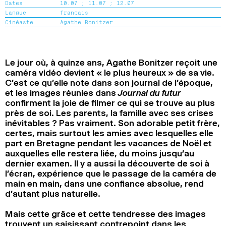
Dates
10.07 ;
11.07 ;
12.07
2024
2022
2020
2018
Langue
français
Cinéaste
Agathe Bonitzer
RECHERCHE
Le jour où, à quinze ans, Agathe Bonitzer reçoit une
caméra vidéo devient « le plus heureux » de sa vie.
C’est ce qu’elle note dans son journal de l’époque,
et les images réunies dans
Journal du futur
confirment la joie de filmer ce qui se trouve au plus
près de soi. Les parents, la famille avec ses crises
inévitables ? Pas vraiment. Son adorable petit frère,
certes, mais surtout les amies avec lesquelles elle
part en Bretagne pendant les vacances de Noël et
auxquelles elle restera liée, du moins jusqu’au
dernier examen. Il y a aussi la découverte de soi à
l’écran, expérience que le passage de la caméra de
main en main, dans une confiance absolue, rend
d’autant plus naturelle.
Mais cette grâce et cette tendresse des images
trouvent un saisissant contrepoint dans les