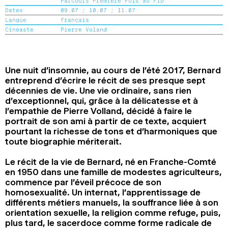
Parcours Première Fois au FID
2024
2022
2020
2018
Dates
09.07 ;
10.07 ;
11.07
Langue
français
Cinéaste
Pierre Voland
RECHERCHE
Une nuit d’insomnie, au cours de l’été 2017, Bernard
entreprend d’écrire le récit de ses presque sept
décennies de vie. Une vie ordinaire, sans rien
d’exceptionnel, qui, grâce à la délicatesse et à
l’empathie de Pierre Volland, décidé à faire le
portrait de son ami à partir de ce texte, acquiert
pourtant la richesse de tons et d’harmoniques que
toute biographie mériterait.
Le récit de la vie de Bernard, né en Franche-Comté
en 1950 dans une famille de modestes agriculteurs,
commence par l’éveil précoce de son
homosexualité. Un internat, l’apprentissage de
différents métiers manuels, la souffrance liée à son
orientation sexuelle, la religion comme refuge, puis,
plus tard, le sacerdoce comme forme radicale de