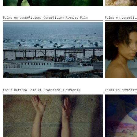
Films en compétition,
Compétition Premier Film
Films en compéti
CROSSINGS : KALEH ZIYARAT
DENTRO DE LO
Canada, Portugal, Iran, Oman,
2026,
Couleur,
67’
Mexique, Cana
Focus Mariana Caló et Francisco Queimadela
Films en compéti
DOMESTICAR HÁ MILÉNIOS
EASTER
Portugal,
2019,
Couleur,
6’
Corée du Sud,
2