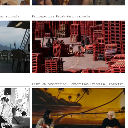
ternationale
Rétrospective Rabah Ameur-Zaïmeche
DERNIER MAQUIS
France,
2008,
Couleur,
93’
CIRCULAIRE
Films en compétition,
Compétition Française,
Compétition GNCR,
ENTRE DEUX SONGES
France, Allemagne, Philippines,
2026,
Couleur,
73’