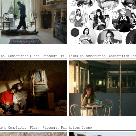
ouleur,
76’
tion,
Compétition Flash,
Parcours,
Parcours Jeune
Films en compétition,
Compétition In
HOSTS
TODO ES CÁRCEL
Espagne,
2026,
Couleur,
109’
5,
Couleur,
16’
tion,
Compétition Flash,
Parcours,
Parcours Jeune
Autres Joyaux