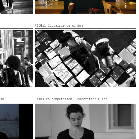
FIDŒil librairie de cinéma
FIDŒIL LIBRAIRIE DE CINÉMA
ash
Films en compétition,
Compétition Flash
L’AMOUR AURAIT SUFFI MÊME À NIETZSCHE
r,
14’
France,
2026,
Noir et blanc,
25’