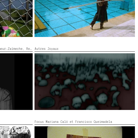
meur-Zaïmeche,
Rencontres,
Autres Joyaux
Rencontres spontanées
RÉVOLUTION FRANÇAISE (RAPPEL)
France,
2026,
Couleur,
38’
Focus Mariana Caló et Francisco Queimadela
SOMBRA LUMINOSA
Portugal,
2018,
Couleur,
22’