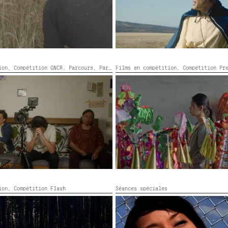
tion,
Compétition GNCR,
Parcours,
Parcours Première Fois au FID
Films en compétition,
Compétition Pr
RUIDO
MI DIAN YUN SHAN
agne, Canada,
2026,
Couleur,
70’
Chine,
2025,
Couleur, Noir et blan
tion,
Compétition Flash
Séances spéciales
HING
オキナワ TOURIST
6,
Couleur,
15’
Japon,
2004,
Couleur,
22’