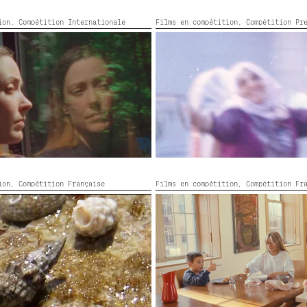
tion,
Compétition Internationale
Films en compétition,
Compétition Pr
E
AZ ZEEB
6,
Couleur,
63’
Chili, Qatar,
2026,
Couleur,
85’
tion,
Compétition Française
Films en compétition,
Compétition Fr
ÔMES
CHICKEN SOUP
ouleur,
59’
France,
2026,
Couleur,
66’