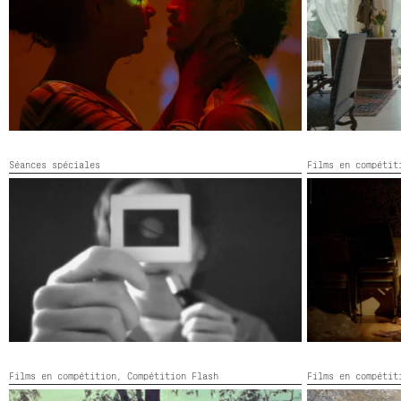
Brésil,
2026,
Couleur,
96’
France,
2026,
C
Séances spéciales
Films en compéti
THE CASE AGAINST SPACE
TO BECOME G
Royaume-Uni, France,
2026,
Noir et blanc,
73’
États-Unis,
202
Films en compétition,
Compétition Flash
Films en compéti