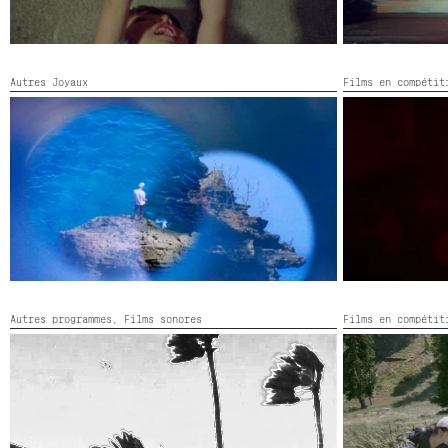
Autres Joyaux
Films en compéti
EXTINCTION DES BLEUS
EZKUTUKO MAT
France,
2026,
Couleur,
18’
Colombie, Chili,
Autres programmes,
Films sonores
Films en compéti
FILMS SONORES, SÉANCE 2 : SOUFFLES
GELDİKÇE BAH
Turquie,
2026,
C