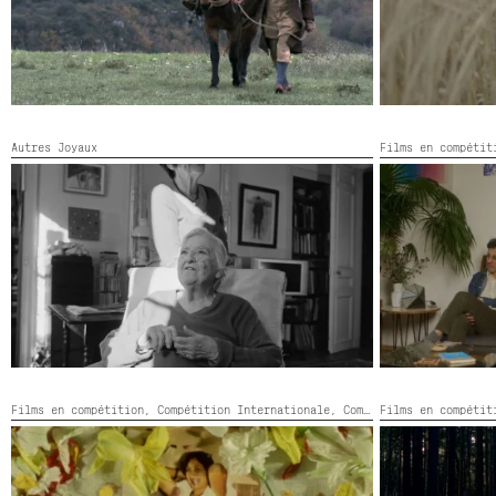
Autres Joyaux
Films en compéti
LETTRES À ETEL
LO DEMÁS ES 
France,
2026,
Couleur, Noir et blanc,
43’
Mexique, Allem
Films en compétition,
Compétition Internationale,
Compétition Premier Film
Films en compéti
MOTHER, YOU HAVE NOT DIED YET. BUT YOU
MY LITTLE NOT
WILL. AND WHEN YOU DO, YOU WILL FINALLY BE
États-Unis,
202
ALIVE AGAIN.