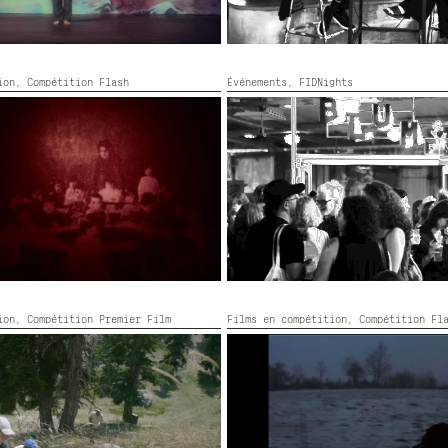
tion,
Compétition Flash
Événements,
FIDNights
FIDNIGHTS
ERIALAK
2026,
Couleur,
21’
tion,
Compétition Premier Film
Films en compétition,
Compétition Fl
AR
I COULDN’T DRAW YOU A MAP
ouleur, Noir et blanc,
67’
Allemagne, Kosovo,
2026,
Couleu