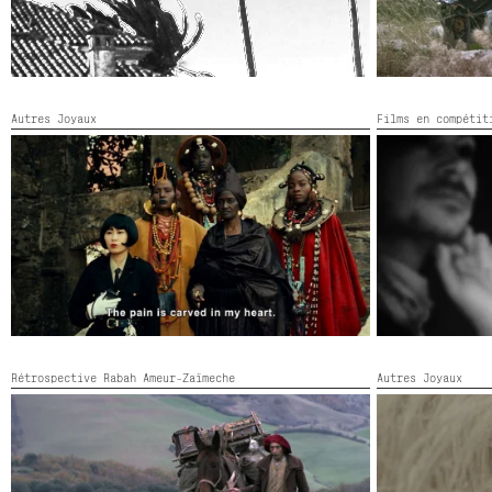
Autres Joyaux
Films en compéti
LANGUAGE IN EXILE
LE CENTAURE
France,
2026,
N
Italie,
2026,
Couleur, Noir et blanc,
23’
Rétrospective Rabah Ameur-Zaïmeche
Autres Joyaux
LES CHANTS DE MANDRIN
LES CHIENNES
France,
2015,
Couleur,
99’
France,
2026,
C