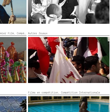
emier Film,
Compétition Internationale
Autres Joyaux
MOMENTUM
c,
92’
Canada, Palestine,
2025,
Couleur,
19’
Films en compétition,
Compétition Internationale
PERMANENT TRESPASS
Belgique, États-Unis,
2026,
Couleur,
45’