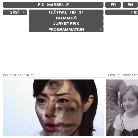
FID MARSEILLE
FR
EN
2026
FESTIVAL FID
37
FI
PALMARÈS
2025
JURY ET PRIX
2024
PROGRAMMATION
2023
2022
Films en compétition
2021
Compétition Internationale
2020
Compétition Française
2019
Compétition Premier Film
2018
Compétition Flash
Compétition GNCR
Autres Joyaux
Séances spéciales
Films en compéti
Rétrospective
Rétrospective Rabah Ameur-Zaïmeche
Focus
あなたの声は私の喉を通った
ANISTIA 79
Japon,
2009,
Couleur,
7’
Brésil,
2026,
Cou
Focus Mariana Caló et Francisco
Queimadela
Exposition Galerie sissi club
Autres programmes
Séances spéciales
Jeune public
Films sonores
L’amertume que nous avons connue
Ouverture et clôture