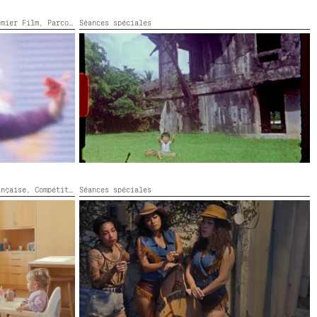
emier Film,
Parcours,
Séances spéciales
Parcours Jeune
ベラウの花
Japon,
2023,
Couleur,
8’
ançaise,
Compétition Premier Film,
Séances spéciales
Parcours,
Parcours Jeune,
Parcours Premi
チンビン・ウェスタン - 家族の表象
Japon,
2019,
Couleur,
32’