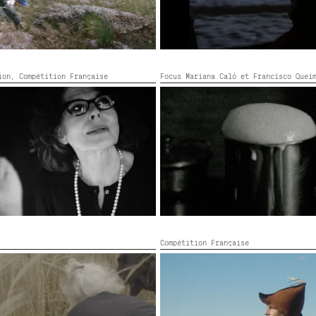
tion,
Compétition Française
Focus Mariana Caló et Francisco Quei
LEITE TRANSBORDANTE
Portugal,
2019,
Noir et blanc,
5’
oir et blanc,
63’
Compétition Française
LE SEL EST LIBRE
ouleur,
42’
France,
2026,
Couleur,
36’