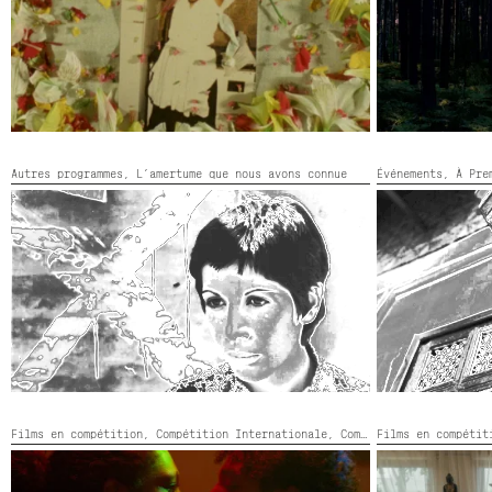
Afrique du Sud, États-Unis,
2026,
Couleur, Noir et
blanc,
74’
Autres programmes,
L’amertume que nous avons connue
Événements,
À Pre
PROGRAMME 2 : L’AMERTUME QUE NOUS AVONS
PROJECTIONS E
CONNUE
VUE »
Films en compétition,
Compétition Internationale,
Compétition Premier Film,
Films en compéti
SABES DE MIM AGORA ESQUECA
SEUL LE SERPEN