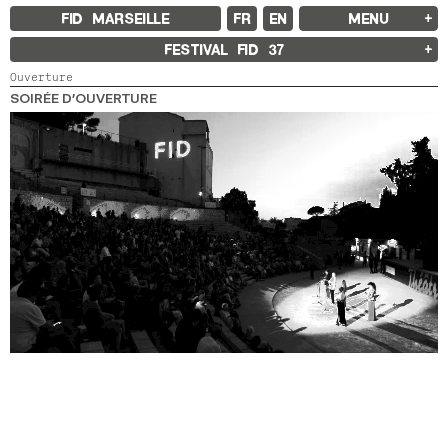
FID MARSEILLE
FR
EN
MENU
FID MARSEILLE
FESTIVAL FID
37
À PROPOS
Ouverture
LE FID À L’ANNÉE
ÉDUCATION À L’IMAGE
SOIRÉE D’OUVERTURE
À L’INTERNATIONAL
LIVRES ET REVUES
LES ENGAGEMENTS
PARTENAIRES FID 37
FESTIVAL FID 37
PALMARÈS
PROGRAMMATION
RÉTROSPECTIVE
FOCUS
JURY ET PRIX
PROS ET PRESSE
TARIFS
CALENDRIER
FID LAB 18
FID CAMPUS 13
ARCHIVES
2025
2023
2021
2019