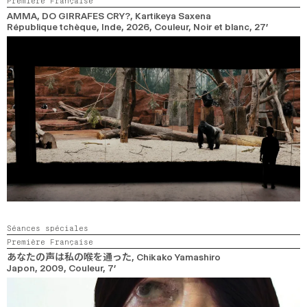
Première Française
2024
2022
2020
2018
AMMA, DO GIRRAFES CRY?
, Kartikeya Saxena
République tchèque, Inde,
2026,
Couleur, Noir et blanc,
27’
RECHERCHE
Séances spéciales
Première Française
あなたの声は私の喉を通った
, Chikako Yamashiro
Japon,
2009,
Couleur,
7’