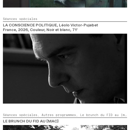
Séances spéciales
LA CONSCIENCE POLITIQUE
, Léolo Victor-Pujebet
France,
2026,
Couleur, Noir et blanc,
71’
Séances spéciales,
Autres programmes,
Le brunch du FID au [mac]
LE BRUNCH DU FID AU [MAC]