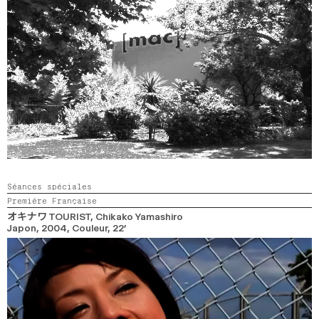
Séances spéciales
Première Française
オキナワ TOURIST
, Chikako Yamashiro
Japon,
2004,
Couleur,
22’