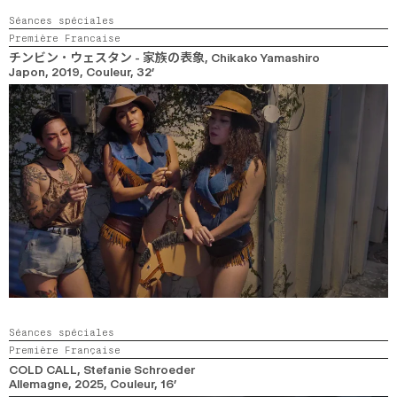
Séances spéciales
Première Francaise
チンビン・ウェスタン - 家族の表象
, Chikako Yamashiro
Japon,
2019,
Couleur,
32’
Séances spéciales
Première Française
COLD CALL
, Stefanie Schroeder
Allemagne,
2025,
Couleur,
16’