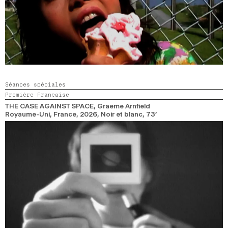
Séances spéciales
Première Française
THE CASE AGAINST SPACE
, Graeme Arnfield
Royaume-Uni, France,
2026,
Noir et blanc,
73’