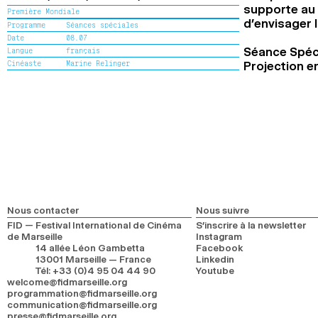
supporte au 
Première Mondiale
d’envisager 
Programme
Séances spéciales
Date
08.07
Séance Spéci
Langue
français
Cinéaste
Marine Relinger
Projection e
Nous contacter
Nous suivre
FID — Festival International de Cinéma
S’inscrire à la newsletter
de Marseille
Instagram
14 allée Léon Gambetta
Facebook
13001 Marseille — France
Linkedin
Tél
:
+33 (0)4 95 04 44 90
Youtube
welcome@fidmarseille.org
programmation@fidmarseille.org
communication@fidmarseille.org
presse@fidmarseille.org