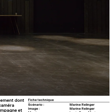
itement dont
Fiche technique
Scénario :
Marine Relinger
 caméra
Image :
Marine Relinger
ompagne et