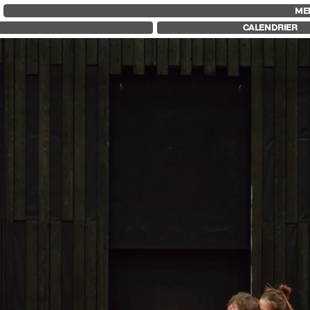
FID MARSEILLE
FESTIVAL FID 37
FID LAB 18
ME
À PROPOS
PALMARÈS
FID CAMPUS
CALENDRIER
LE FID À L’ANNÉE
PROGRAMMATION
ÉDUCATION À L’IMAGE
RÉTROSPECTIVE
À L’INTERNATIONAL
FOCUS
LIVRES ET REVUES
JURY ET PRIX
LES ENGAGEMENTS
PROS ET PRESSE
PARTENAIRES FID 37
TARIFS
CALENDRIER