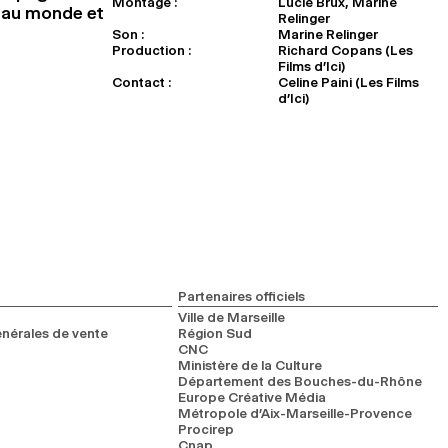
Montage :
Lucie Brux, Marine
e au monde et
Relinger
Son :
Marine Relinger
Production :
Richard Copans (Les
Films d’Ici)
Contact :
Celine Paini (Les Films
d’Ici)
Partenaires officiels
Ville de Marseille
nérales de vente
Région Sud
CNC
Ministère de la Culture
Département des Bouches-du-Rhône
Europe Créative Média
Métropole d’Aix-Marseille-Provence
Procirep
Cnap