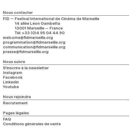
2024
2022
2020
2018
Nous contacter
RECHERCHE
FID — Festival International de Cinéma de Marseille
14 allée Léon Gambetta
13001 Marseille — France
Tél
:
+33 (0)4 95 04 44 90
welcome@fidmarseille.org
programmation@fidmarseille.org
communication@fidmarseille.org
presse@fidmarseille.org
Nous suivre
S’inscrire à la newsletter
Instagram
Facebook
Linkedin
Youtube
Nous rejoindre
Recrutement
Pages légales
FAQ
Conditions générales de vente