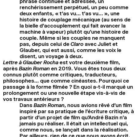
phrase continuée et adressée, un
renchérissement perpétuel, un peu comme
deux enfants, « t’as vu… t’as vu… », une
histoire de couplage mécanique (au sens de
la bielle d’accouplement qui fait avancer la
machine à vapeur) plutôt qu’une histoire de
couple. Même si les couples ne manquent
pas, depuis celui de
Claro
avec Juliet et
Glauber, qui est aussi, comme les voix le
disent, un voyage à deux.
Lettre à Glauber Rocha
est votre deuxième film,
après
Bazin Roman
en 2019. Vous êtes tous deux
connus plutôt comme critiques, traducteurs,
philosophes… que comme cinéastes. Pourquoi ce
passage à la forme filmée ? En quoi a-t-il marqué un
prolongement ou une nouvelle étape vis-à-vis de
vos travaux antérieurs ?
Dans
Bazin Roman
, nous avions rêvé d’un film
inspiré par sa pratique de l’écriture critique, à
partir d’un projet de film qu’André Bazin n’a
jamais pu réaliser. Il était un intellectuel qui,
comme nous, se lançait dans la réalisation.
Par ailleurs, rien de ce que nous avons écrit,