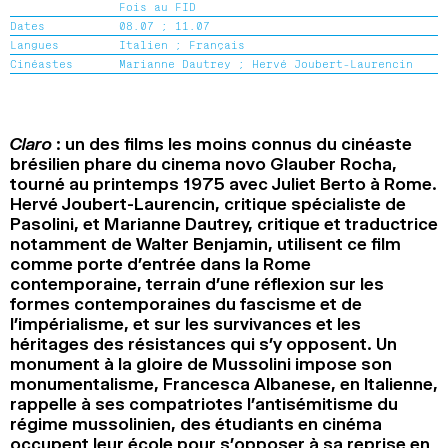
Fois au FID
2024
2022
2020
2018
Dates
08.07 ;
11.07
Langues
Italien ;
Français
RECHERCHE
Cinéastes
Marianne Dautrey ;
Hervé Joubert-Laurencin
Claro
: un des films les moins connus du cinéaste
brésilien phare du cinema novo Glauber Rocha,
tourné au printemps 1975 avec Juliet Berto à Rome.
Hervé Joubert-Laurencin, critique spécialiste de
Pasolini, et Marianne Dautrey, critique et traductrice
notamment de Walter Benjamin, utilisent ce film
comme porte d’entrée dans la Rome
contemporaine, terrain d’une réflexion sur les
formes contemporaines du fascisme et de
l’impérialisme, et sur les survivances et les
héritages des résistances qui s’y opposent. Un
monument à la gloire de Mussolini impose son
monumentalisme, Francesca Albanese, en Italienne,
rappelle à ses compatriotes l’antisémitisme du
régime mussolinien, des étudiants en cinéma
occupent leur école pour s’opposer à sa reprise en