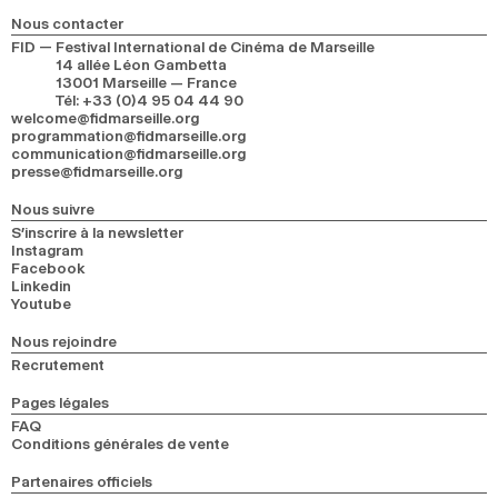
2024
2022
2020
2018
Nous contacter
FID — Festival International de Cinéma de Marseille
14 allée Léon Gambetta
RECHERCHE
13001 Marseille — France
Tél
:
+33 (0)4 95 04 44 90
welcome@fidmarseille.org
programmation@fidmarseille.org
communication@fidmarseille.org
presse@fidmarseille.org
Nous suivre
S’inscrire à la newsletter
Instagram
Facebook
Linkedin
Youtube
Nous rejoindre
Recrutement
Pages légales
FAQ
Conditions générales de vente
Partenaires officiels