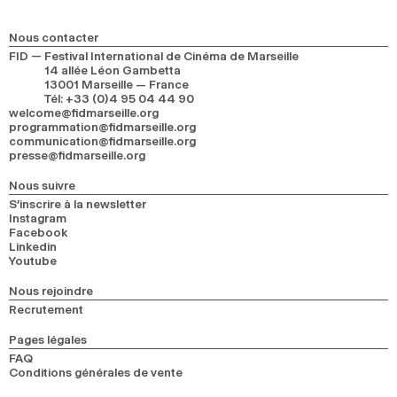
2024
2022
2020
2018
Nous contacter
RECHERCHE
FID — Festival International de Cinéma de Marseille
14 allée Léon Gambetta
13001 Marseille — France
Tél
:
+33 (0)4 95 04 44 90
welcome@fidmarseille.org
programmation@fidmarseille.org
communication@fidmarseille.org
presse@fidmarseille.org
Nous suivre
S’inscrire à la newsletter
Instagram
Facebook
Linkedin
Youtube
Nous rejoindre
Recrutement
Pages légales
FAQ
Conditions générales de vente