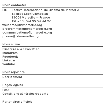
2024
2022
2020
2018
Nous contacter
FID — Festival International de Cinéma de Marseille
14 allée Léon Gambetta
RECHERCHE
13001 Marseille — France
Tél
:
+33 (0)4 95 04 44 90
welcome@fidmarseille.org
programmation@fidmarseille.org
communication@fidmarseille.org
presse@fidmarseille.org
Nous suivre
S’inscrire à la newsletter
Instagram
Facebook
Linkedin
Youtube
Nous rejoindre
Recrutement
Pages légales
FAQ
Conditions générales de vente
Partenaires officiels