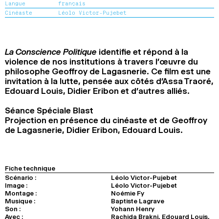
Langue
français
2024
2022
2020
2018
Cinéaste
Léolo Victor-Pujebet
RECHERCHE
La Conscience Politique
identifie et répond à la
violence de nos institutions à travers l’œuvre du
philosophe Geoffroy de Lagasnerie. Ce film est une
invitation à la lutte, pensée aux côtés d’Assa Traoré,
Edouard Louis, Didier Eribon et d’autres alliés.
Séance Spéciale Blast
Projection en présence du cinéaste et de Geoffroy
de Lagasnerie, Didier Eribon, Edouard Louis.
Fiche technique
Scénario :
Léolo Victor-Pujebet
Image :
Léolo Victor-Pujebet
Montage :
Noémie Fy
Musique :
Baptiste Lagrave
Son :
Yohann Henry
Avec :
Rachida Brakni, Edouard Louis,