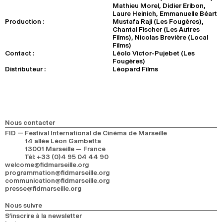
Mathieu Morel, Didier Eribon,
Laure Heinich, Emmanuelle Béart
Production :
Mustafa Raji (Les Fougères),
Chantal Fischer (Les Autres
Films), Nicolas Brevière (Local
Films)
Contact :
Léolo Victor-Pujebet (Les
Fougères)
Distributeur :
Léopard Films
Nous contacter
FID — Festival International de Cinéma de Marseille
14 allée Léon Gambetta
13001 Marseille — France
Tél
:
+33 (0)4 95 04 44 90
welcome@fidmarseille.org
programmation@fidmarseille.org
communication@fidmarseille.org
presse@fidmarseille.org
Nous suivre
S’inscrire à la newsletter