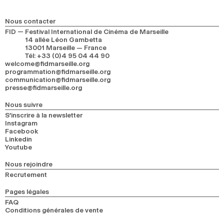
2024
2022
2020
2018
Nous contacter
RECHERCHE
FID — Festival International de Cinéma de Marseille
14 allée Léon Gambetta
13001 Marseille — France
Tél
:
+33 (0)4 95 04 44 90
welcome@fidmarseille.org
programmation@fidmarseille.org
communication@fidmarseille.org
presse@fidmarseille.org
Nous suivre
S’inscrire à la newsletter
Instagram
Facebook
Linkedin
Youtube
Nous rejoindre
Recrutement
Pages légales
FAQ
Conditions générales de vente