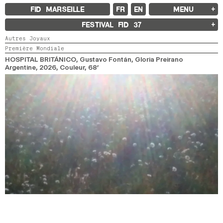
FID MARSEILLE
FR
EN
MENU
FID MARSEILLE
FESTIVAL FID
37
À PROPOS
Autres Joyaux
LE FID À L’ANNÉE
Première Mondiale
ÉDUCATION À L’IMAGE
À L’INTERNATIONAL
HOSPITAL BRITÁNICO
, Gustavo Fontán, Gloria Preirano
LIVRES ET REVUES
Argentine,
2026,
Couleur,
68’
LES ENGAGEMENTS
PARTENAIRES FID 37
FESTIVAL FID 37
PALMARÈS
PROGRAMMATION
RÉTROSPECTIVE
FOCUS
JURY ET PRIX
PROS ET PRESSE
TARIFS
CALENDRIER
FID LAB 18
FID CAMPUS 13
ARCHIVES
2025
2023
2021
2019