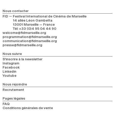
2024
2022
2020
2018
Nous contacter
RECHERCHE
FID — Festival International de Cinéma de Marseille
14 allée Léon Gambetta
13001 Marseille — France
Tél
:
+33 (0)4 95 04 44 90
welcome@fidmarseille.org
programmation@fidmarseille.org
communication@fidmarseille.org
presse@fidmarseille.org
Nous suivre
S’inscrire à la newsletter
Instagram
Facebook
Linkedin
Youtube
Nous rejoindre
Recrutement
Pages légales
FAQ
Conditions générales de vente