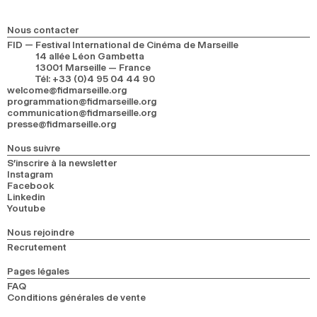
2024
2022
2020
2018
Nous contacter
RECHERCHE
FID — Festival International de Cinéma de Marseille
14 allée Léon Gambetta
13001 Marseille — France
Tél
:
+33 (0)4 95 04 44 90
welcome@fidmarseille.org
programmation@fidmarseille.org
communication@fidmarseille.org
presse@fidmarseille.org
Nous suivre
S’inscrire à la newsletter
Instagram
Facebook
Linkedin
Youtube
Nous rejoindre
Recrutement
Pages légales
FAQ
Conditions générales de vente