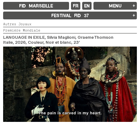
FID MARSEILLE
FR
EN
MENU
FID MARSEILLE
FESTIVAL FID
37
À PROPOS
Autres Joyaux
LE FID À L’ANNÉE
Première Mondiale
ÉDUCATION À L’IMAGE
À L’INTERNATIONAL
LANGUAGE IN EXILE
, Silvia Maglioni, Graeme Thomson
LIVRES ET REVUES
Italie,
2026,
Couleur, Noir et blanc,
23’
LES ENGAGEMENTS
PARTENAIRES FID 37
FESTIVAL FID 37
PALMARÈS
PROGRAMMATION
RÉTROSPECTIVE
FOCUS
JURY ET PRIX
PROS ET PRESSE
TARIFS
CALENDRIER
FID LAB 18
FID CAMPUS 13
ARCHIVES
2025
2023
2021
2019