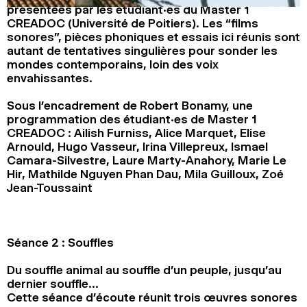
présentées par les étudiant·es du Master 1
2024
2022
2020
2018
CREADOC (Université de Poitiers). Les “films
sonores”, pièces phoniques et essais ici réunis sont
RECHERCHE
autant de tentatives singulières pour sonder les
mondes contemporains, loin des voix
envahissantes.
Sous l’encadrement de Robert Bonamy, une
programmation des étudiant·es de Master 1
CREADOC : Ailish Furniss, Alice Marquet, Elise
Arnould, Hugo Vasseur, Irina Villepreux, Ismael
Camara-Silvestre, Laure Marty-Anahory, Marie Le
Hir, Mathilde Nguyen Phan Dau, Mila Guilloux, Zoé
Jean-Toussaint
Séance 2 : Souffles
Du souffle animal au souffle d’un peuple, jusqu’au
dernier souffle…
Cette séance d’écoute réunit trois œuvres sonores