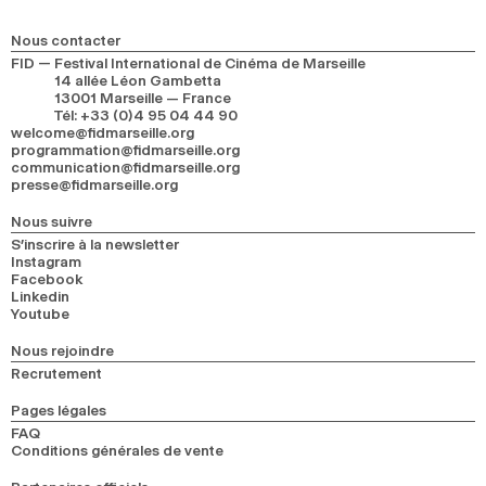
2024
2022
2020
2018
Nous contacter
FID — Festival International de Cinéma de Marseille
RECHERCHE
14 allée Léon Gambetta
13001 Marseille — France
Tél
:
+33 (0)4 95 04 44 90
welcome@fidmarseille.org
programmation@fidmarseille.org
communication@fidmarseille.org
presse@fidmarseille.org
Nous suivre
S’inscrire à la newsletter
Instagram
Facebook
Linkedin
Youtube
Nous rejoindre
Recrutement
Pages légales
FAQ
Conditions générales de vente