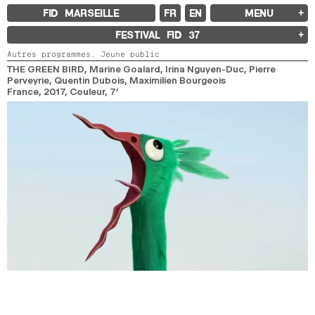
FID MARSEILLE
FR
EN
MENU
FID MARSEILLE
FESTIVAL FID
37
À PROPOS
Autres programmes,
Jeune public
LE FID À L’ANNÉE
ÉDUCATION À L’IMAGE
THE GREEN BIRD
, Marine Goalard, Irina Nguyen-Duc, Pierre
À L’INTERNATIONAL
Perveyrie, Quentin Dubois, Maximilien Bourgeois
LIVRES ET REVUES
France,
2017,
Couleur,
7’
LES ENGAGEMENTS
PARTENAIRES FID 37
FESTIVAL FID 37
PALMARÈS
PROGRAMMATION
RÉTROSPECTIVE
FOCUS
JURY ET PRIX
PROS ET PRESSE
TARIFS
CALENDRIER
FID LAB 18
FID CAMPUS 13
ARCHIVES
2025
2023
2021
2019