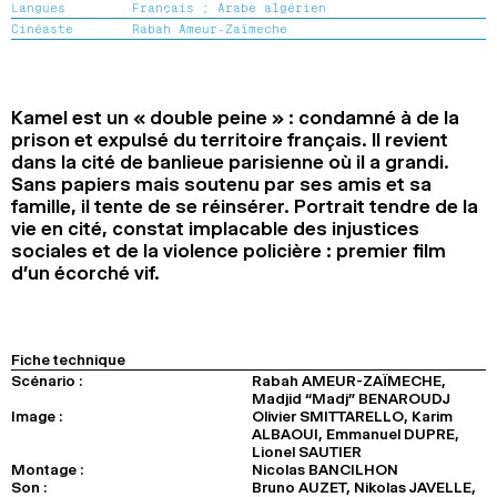
Langues
Français ;
Arabe algérien
2024
2022
2020
2018
Cinéaste
Rabah Ameur-Zaïmeche
RECHERCHE
Kamel est un « double peine » : condamné à de la
prison et expulsé du territoire français. Il revient
dans la cité de banlieue parisienne où il a grandi.
Sans papiers mais soutenu par ses amis et sa
famille, il tente de se réinsérer. Portrait tendre de la
vie en cité, constat implacable des injustices
sociales et de la violence policière : premier film
d’un écorché vif.
Fiche technique
Scénario :
Rabah AMEUR-ZAÏMECHE,
Madjid “Madj” BENAROUDJ
Image :
Olivier SMITTARELLO, Karim
ALBAOUI, Emmanuel DUPRE,
Lionel SAUTIER
Montage :
Nicolas BANCILHON
Son :
Bruno AUZET, Nikolas JAVELLE,