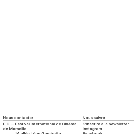
Ouverture
Film de clôture
Parcours
Parcours Jeune
Parcours Première Fois au FID
Séances Inclusives
Séance Accessibilité sensorielle
Séance Ciné Poussette
Rencontres
En tête-à-tête
Les Rencontres du Forum
Sobrevivir al descalabro
Rencontres spontanées
Événements
FIDNights
À Première Vue
FIDŒil librairie de cinéma
Nous contacter
Nous suivre
FID — Festival International de Cinéma
S’inscrire à la newsletter
de Marseille
Instagram
14 allée Léon Gambetta
Facebook