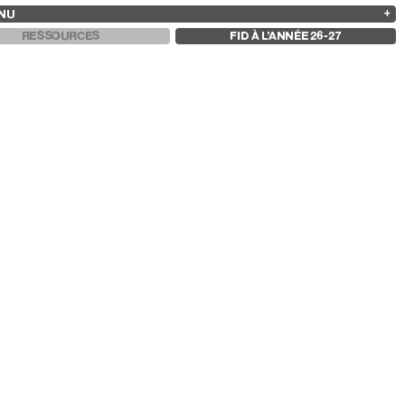
NU
ARCHIVES
RECHERCHE
 13
2025
2023
2021
2019
RESSOURCES
FID À L’ANNÉE 26-27
2024
2022
2020
2018