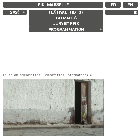
FID MARSEILLE
FR
EN
2026
FESTIVAL FID
37
FI
PALMARÈS
2025
JURY ET PRIX
2024
PROGRAMMATION
2023
2022
Films en compétition
2021
Compétition Internationale
2020
Compétition Française
2019
Compétition Premier Film
2018
Compétition Flash
Compétition GNCR
Autres Joyaux
Films en compétition,
Compétition Internationale
Rétrospective
Rétrospective Rabah Ameur-Zaïmeche
Focus
MUCHEDUMBRE
Colombie, Espagne,
2026,
Couleur,
74’
Focus Mariana Caló et Francisco
Queimadela
Exposition Galerie sissi club
Autres programmes
Séances spéciales
Jeune public
Films sonores
L’amertume que nous avons connue
Ouverture et clôture