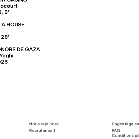
rocourt
, 5’
G A HOUSE
 28’
ONORE DE GAZA
Yaghi
026
Nous rejoindre
Pages légales
Recrutement
FAQ
Conditions gé