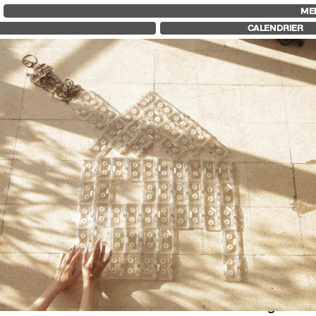
FID MARSEILLE
FESTIVAL FID 37
FID LAB 18
ME
À PROPOS
PALMARÈS
FID CAMPUS
CALENDRIER
LE FID À L’ANNÉE
PROGRAMMATION
ÉDUCATION À L’IMAGE
RÉTROSPECTIVE
À L’INTERNATIONAL
FOCUS
LIVRES ET REVUES
JURY ET PRIX
LES ENGAGEMENTS
PROS ET PRESSE
PARTENAIRES FID 37
TARIFS
CALENDRIER
ces d’écoutes programmées et présentées par les étu
ADOC (Université de Poitiers). Les “films sonores”, pi
 essais ici réunis sont autant de tentatives singulière