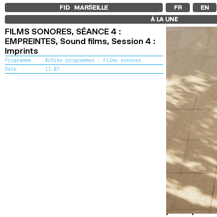
FID MARSEILLE
FR
EN
À LA UNE
FILMS SONORES, SÉANCE 4 :
EMPREINTES,
Sound films, Session 4 :
Imprints
Programme
Autres programmes ;
Films sonores
Date
11.07
Quatre séan
Master 1 CRE
phoniques et