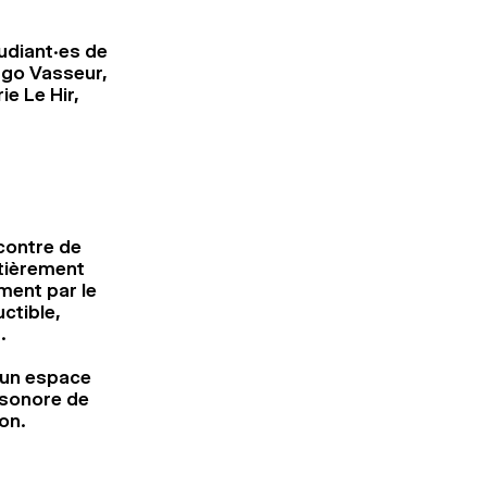
udiant·es de
ugo Vasseur,
e Le Hir,
 contre de
ntièrement
ment par le
ctible,
.
 un espace
l sonore de
on.