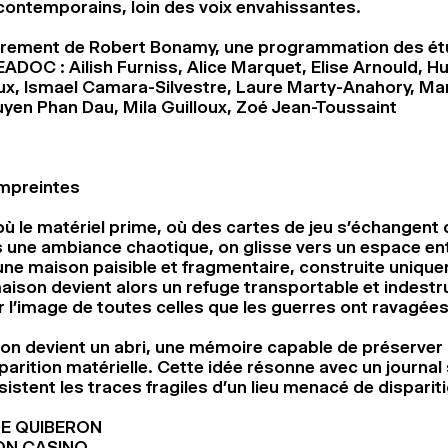
ontemporains, loin des voix envahissantes.
drement de Robert Bonamy, une programmation des ét
ADOC : Ailish Furniss, Alice Marquet, Elise Arnould, H
reux, Ismael Camara-Silvestre, Laure Marty-Anahory, Mari
yen Phan Dau, Mila Guilloux, Zoé Jean-Toussaint
Empreintes
où le matériel prime, où des cartes de jeu s’échangent
s une ambiance chaotique, on glisse vers un espace e
 une maison paisible et fragmentaire, construite unique
aison devient alors un refuge transportable et indestru
r l’image de toutes celles que les guerres ont ravagées
 son devient un abri, une mémoire capable de préserver
sparition matérielle. Cette idée résonne avec un journa
istent les traces fragiles d’un lieu menacé de dispariti
DE QUIBERON
ON CASINO