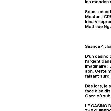
les mondes c
Sous l’enca
Master 1 CRE
Irina Villep
Mathilde Ngu
Séance 4 : 
D’un casino 
l’argent dan
imaginaire :
son. Cette m
faisant surgi
Dès lors, le
face à sa di
Gaza où subs
LE CASINO 
THE QUIBER