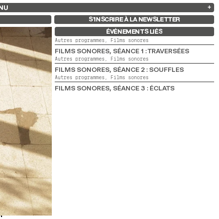
NU
ARCHIVES
RECHERCHE
 13
2025
2023
2021
2019
S’INSCRIRE À LA NEWSLETTER
2024
2022
2020
2018
ÉVÉNEMENTS LIÉS
Autres programmes,
Films sonores
FILMS SONORES, SÉANCE 1 : TRAVERSÉES
Autres programmes,
Films sonores
FILMS SONORES, SÉANCE 2 : SOUFFLES
Autres programmes,
Films sonores
FILMS SONORES, SÉANCE 3 : ÉCLATS
diant·es du
èces
s pour sonder