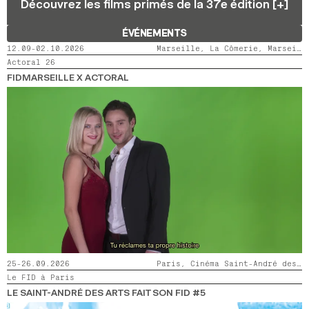
Découvrez les films primés de la 37e édition [+]
2024
2022
2020
2018
ÉVÉNEMENTS
RECHERCHE
12.09-02.10.2026
Marseille, La Cômerie, Marseille, LaMaM, Marseille, Videodrome 2
Actoral 26
FIDMARSEILLE X ACTORAL
25-26.09.2026
Paris, Cinéma Saint-André des Arts
Le FID à Paris
LE SAINT-ANDRÉ DES ARTS FAIT SON FID #5