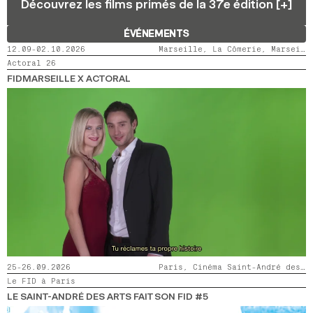
Découvrez les films primés de la 37e édition [+]
2024
2022
2020
2018
ÉVÉNEMENTS
RECHERCHE
12.09-02.10.2026
Marseille, La Cômerie, Marseille, LaMaM, Marseille, Videodrome 2
Actoral 26
FIDMARSEILLE X ACTORAL
25-26.09.2026
Paris, Cinéma Saint-André des Arts
Le FID à Paris
LE SAINT-ANDRÉ DES ARTS FAIT SON FID #5