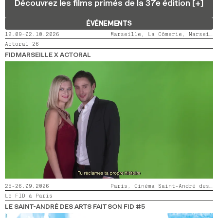
Découvrez les films primés de la 37e édition [+]
2024
2022
2020
2018
ÉVÉNEMENTS
RECHERCHE
12.09-02.10.2026
Marseille, La Cômerie, Marseille, LaMaM, Marseille, Videodrome 2
Actoral 26
FIDMARSEILLE X ACTORAL
25-26.09.2026
Paris, Cinéma Saint-André des Arts
Le FID à Paris
LE SAINT-ANDRÉ DES ARTS FAIT SON FID #5