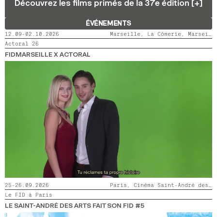
Découvrez les films primés de la 37e édition [+]
2024
2022
2020
2018
ÉVÉNEMENTS
RECHERCHE
12.09-02.10.2026
Marseille, La Cômerie, Marseille, LaMaM, Marseille, Videodrome 2
Actoral 26
FIDMARSEILLE X ACTORAL
25-26.09.2026
Paris, Cinéma Saint-André des Arts
Le FID à Paris
LE SAINT-ANDRÉ DES ARTS FAIT SON FID #5