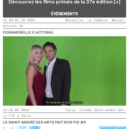
Découvrez les films primés de la 37e édition [+]
2024
2022
2020
2018
ÉVÉNEMENTS
RECHERCHE
12.09-02.10.2026
Marseille, La Cômerie, Marseille, LaMaM, Marseille, Videodrome 2
Actoral 26
FIDMARSEILLE X ACTORAL
25-26.09.2026
Paris, Cinéma Saint-André des Arts
Le FID à Paris
LE SAINT-ANDRÉ DES ARTS FAIT SON FID #5