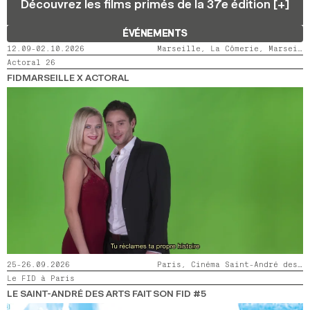
Découvrez les films primés de la 37e édition [+]
2024
2022
2020
2018
ÉVÉNEMENTS
RECHERCHE
12.09-02.10.2026
Marseille, La Cômerie, Marseille, LaMaM, Marseille, Videodrome 2
Actoral 26
FIDMARSEILLE X ACTORAL
25-26.09.2026
Paris, Cinéma Saint-André des Arts
Le FID à Paris
LE SAINT-ANDRÉ DES ARTS FAIT SON FID #5