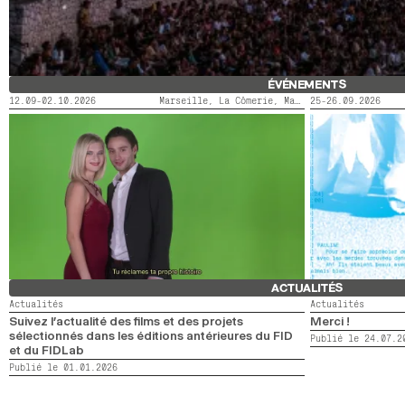
ÉVÉNEMENTS
12.09-02.10.2026
Marseille, La Cômerie, Marseille, LaMaM, Marseille, Videodrome 2
25-26.09.2026
FIDMARSEILLE X ACTORAL
LE SAINT-ANDRÉ
ACTUALITÉS
Actualités
Actualités
Suivez l’actualité des films et des projets
Merci !
sélectionnés dans les éditions antérieures du FID
Publié le 24.07.2
et du FIDLab
Publié le 01.01.2026