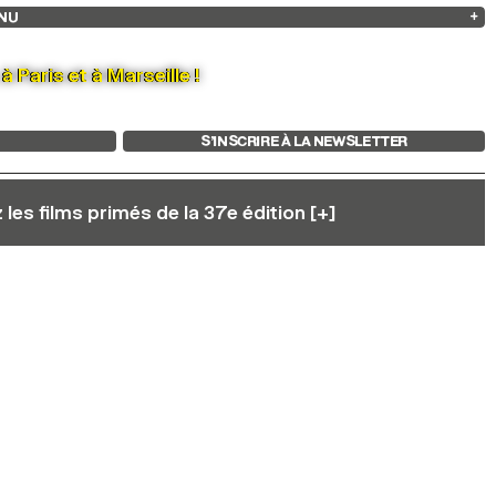
NU
ARCHIVES
RECHERCHE
 13
2025
2023
2021
2019
2024
2022
2020
2018
 Paris et à Marseille !
S’INSCRIRE À LA NEWSLETTER
les films primés de la 37e édition [+]