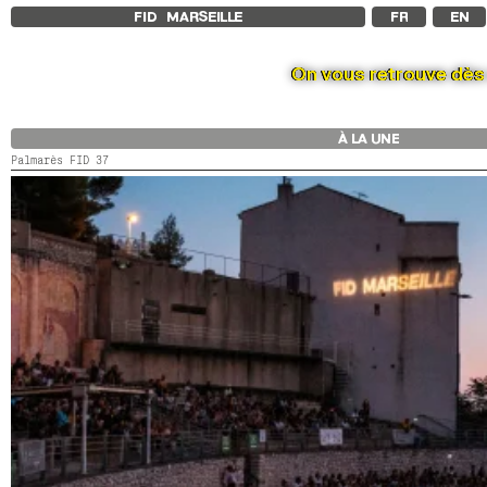
FID MARSEILLE
FR
EN
On vous retrouve dès s
À LA UNE
Palmarès FID 37