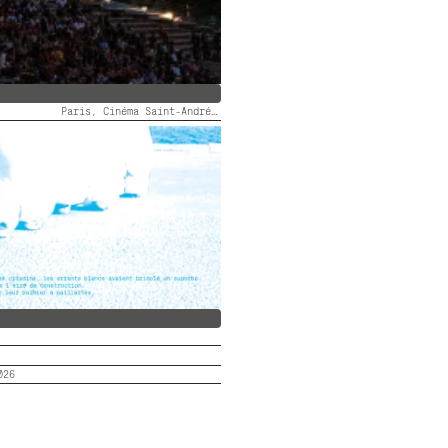
Paris, Cinéma Saint-André des Arts
 DES ARTS FAIT SON FID #5
026