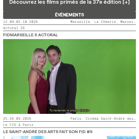
Découvrez les films primés de la 37e édition [+]
2024
2022
2020
2018
ÉVÉNEMENTS
RECHERCHE
12.09-02.10.2026
Marseille, La Cômerie, Marseille, LaMaM, Marseille, Videodrome 2
Actoral 26
FIDMARSEILLE X ACTORAL
25-26.09.2026
Paris, Cinéma Saint-André des Arts
Le FID à Paris
LE SAINT-ANDRÉ DES ARTS FAIT SON FID #5