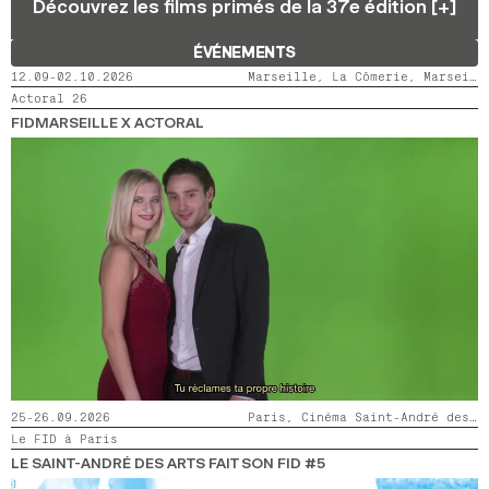
Découvrez les films primés de la 37e édition [+]
2024
2022
2020
2018
ÉVÉNEMENTS
RECHERCHE
12.09-02.10.2026
Marseille, La Cômerie, Marseille, LaMaM, Marseille, Videodrome 2
Actoral 26
FIDMARSEILLE X ACTORAL
25-26.09.2026
Paris, Cinéma Saint-André des Arts
Le FID à Paris
LE SAINT-ANDRÉ DES ARTS FAIT SON FID #5