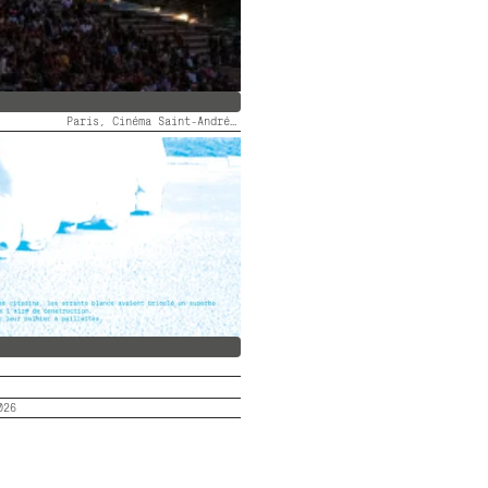
Paris, Cinéma Saint-André des Arts
 DES ARTS FAIT SON FID #5
026