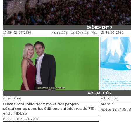
ÉVÉNEMENTS
12.09-02.10.2026
Marseille, La Cômerie, Marseille, LaMaM, Marseille, Videodrome 2
25-26.09.2026
FIDMARSEILLE X ACTORAL
LE SAINT-ANDRÉ
ACTUALITÉS
Actualités
Actualités
Suivez l’actualité des films et des projets
Merci !
sélectionnés dans les éditions antérieures du FID
Publié le 24.07.2
et du FIDLab
Publié le 01.01.2026