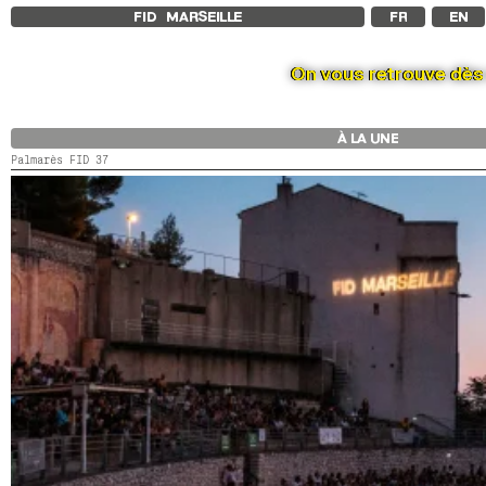
FID MARSEILLE
FR
EN
On vous retrouve dès s
À LA UNE
Palmarès FID 37