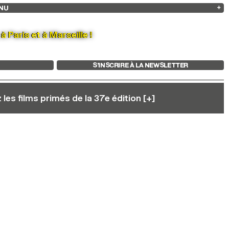
NU
ARCHIVES
RECHERCHE
 13
2025
2023
2021
2019
2024
2022
2020
2018
 Paris et à Marseille !
S’INSCRIRE À LA NEWSLETTER
les films primés de la 37e édition [+]