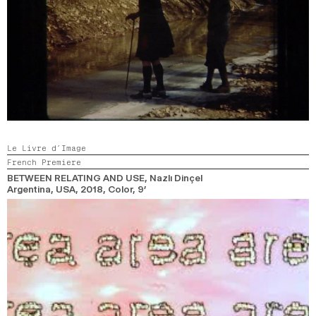
Le Livre d’Image
French Premiere
BETWEEN RELATING AND USE
, Nazlı Dinçel
Argentina, USA,
2018,
Color,
9’