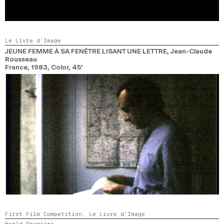
Le Livre d’Image
JEUNE FEMME À SA FENÊTRE LISANT UNE LETTRE
, Jean-Claude
Rousseau
France,
1983,
Color,
45’
First Film Competition,
Le Livre d’Image
World Premiere