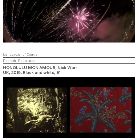
Le Livre d’Image
French Premiere
HONOLULU MON AMOUR
, Nick Warr
UK,
2015,
Black and white,
9’