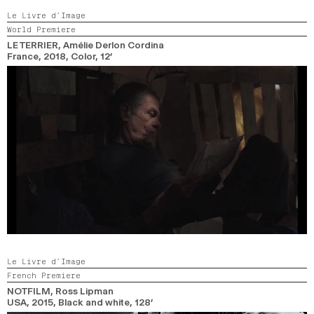
Le Livre d’Image
World Premiere
LE TERRIER
, Amélie Derlon Cordina
France,
2018,
Color,
12’
Le Livre d’Image
French Premiere
NOTFILM
, Ross Lipman
USA,
2015,
Black and white,
128’