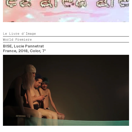
Le Livre d’Image
World Premiere
BISE
, Lucie Pannetrat
France,
2018,
Color,
7’