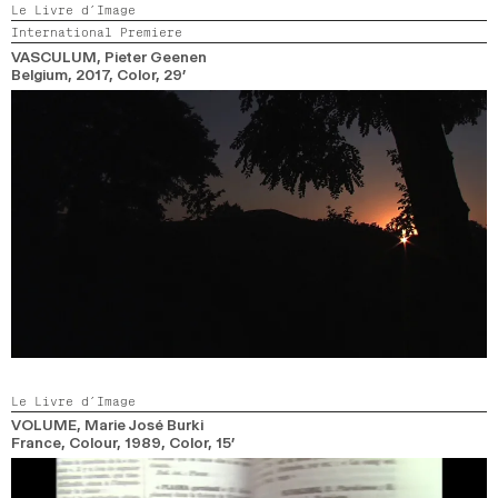
Le Livre d’Image
International Premiere
VASCULUM
, Pieter Geenen
Belgium,
2017,
Color,
29’
Le Livre d’Image
VOLUME
, Marie José Burki
France, Colour,
1989,
Color,
15’