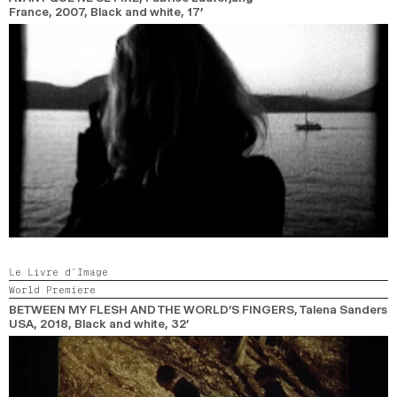
France,
2007,
Black and white,
17’
2024
2022
2020
2018
SEARCH
Le Livre d’Image
World Premiere
BETWEEN MY FLESH AND THE WORLD’S FINGERS
, Talena Sanders
USA,
2018,
Black and white,
32’