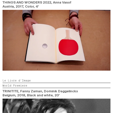
THINGS AND WONDERS 2022
, Anna Vasof
Austria,
2017,
Color,
4’
Le Livre d’Image
World Premiere
TRINITITE
, Fanny Zaman, Dominik Daggelinckx
Belgium,
2018,
Black and white,
20’