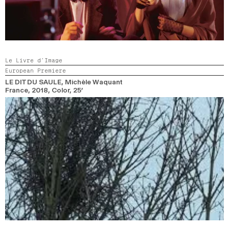
Le Livre d’Image
European Premiere
LE DIT DU SAULE
, Michèle Waquant
France,
2018,
Color,
25’