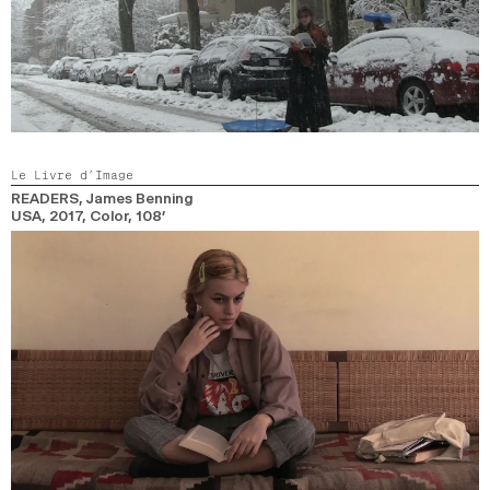
Le Livre d’Image
READERS
, James Benning
USA,
2017,
Color,
108’