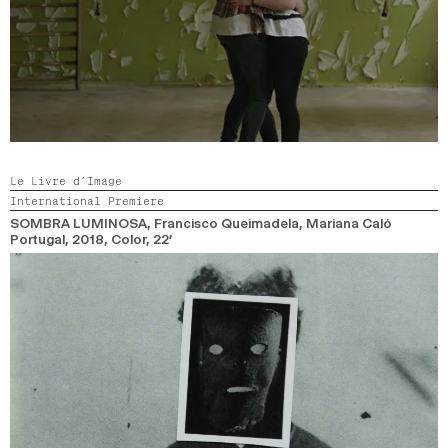
Le Livre d’Image
International Premiere
SOMBRA LUMINOSA
, Francisco Queimadela, Mariana Caló
Portugal,
2018,
Color,
22’