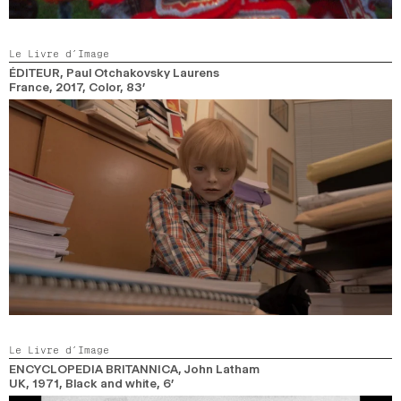
Le Livre d’Image
ÉDITEUR
, Paul Otchakovsky Laurens
France,
2017,
Color,
83’
Le Livre d’Image
ENCYCLOPEDIA BRITANNICA
, John Latham
UK,
1971,
Black and white,
6’