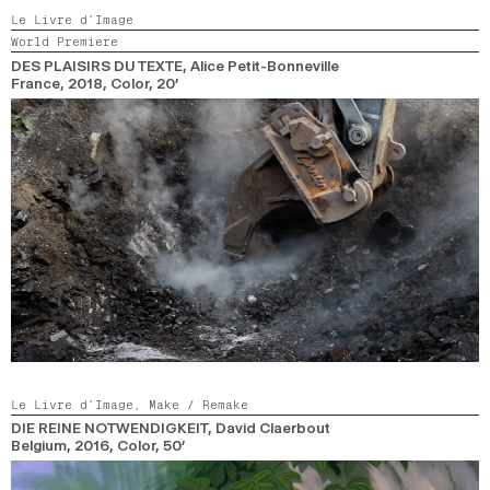
Le Livre d’Image
World Premiere
DES PLAISIRS DU TEXTE
, Alice Petit-Bonneville
France,
2018,
Color,
20’
Le Livre d’Image,
Make / Remake
DIE REINE NOTWENDIGKEIT
, David Claerbout
Belgium,
2016,
Color,
50’