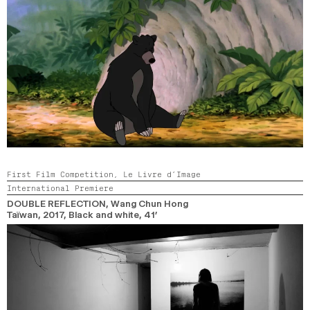
First Film Competition,
Le Livre d’Image
International Premiere
DOUBLE REFLECTION
, Wang Chun Hong
Taïwan,
2017,
Black and white,
41’