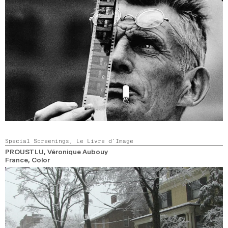
Special Screenings,
Le Livre d’Image
PROUST LU
, Véronique Aubouy
France,
Color