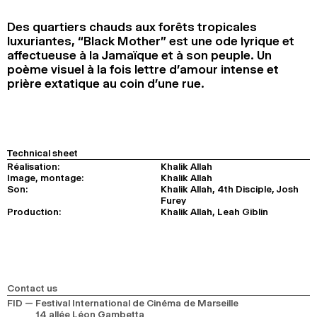
2024
2022
2020
2018
Des quartiers chauds aux forêts tropicales
luxuriantes, “Black Mother” est une ode lyrique et
SEARCH
affectueuse à la Jamaïque et à son peuple. Un
poème visuel à la fois lettre d’amour intense et
prière extatique au coin d’une rue.
Technical sheet
Réalisation:
Khalik Allah
Image, montage:
Khalik Allah
Son:
Khalik Allah, 4th Disciple, Josh
Furey
Production:
Khalik Allah, Leah Giblin
Contact us
FID — Festival International de Cinéma de Marseille
14 allée Léon Gambetta