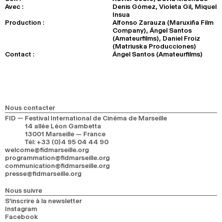
Avec :
Denis Gómez, Violeta Gil, Miquel
Insua
Production :
Alfonso Zarauza (Maruxiña Film
Company), Ángel Santos
(Amateurfilms), Daniel Froiz
(Matriuska Producciones)
Contact :
Ángel Santos (Amateurfilms)
Nous contacter
FID — Festival International de Cinéma de Marseille
14 allée Léon Gambetta
13001 Marseille — France
Tél
:
+33 (0)4 95 04 44 90
welcome@fidmarseille.org
programmation@fidmarseille.org
communication@fidmarseille.org
presse@fidmarseille.org
Nous suivre
S’inscrire à la newsletter
Instagram
Facebook