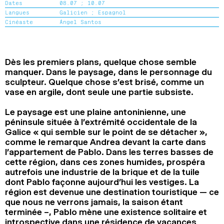
Dates
08.07 ;
10.07
2024
2022
2020
2018
Langues
Galicien ;
Espagnol
Cinéaste
Ángel Santos
RECHERCHE
Dès les premiers plans, quelque chose semble
manquer. Dans le paysage, dans le personnage du
sculpteur. Quelque chose s’est brisé, comme un
vase en argile, dont seule une partie subsiste.
Le paysage est une plaine antoninienne, une
péninsule située à l’extrémité occidentale de la
Galice « qui semble sur le point de se détacher »,
comme le remarque Andrea devant la carte dans
l’appartement de Pablo. Dans les terres basses de
cette région, dans ces zones humides, prospéra
autrefois une industrie de la brique et de la tuile
dont Pablo façonne aujourd’hui les vestiges. La
région est devenue une destination touristique — ce
que nous ne verrons jamais, la saison étant
terminée –, Pablo mène une existence solitaire et
introspective dans une résidence de vacances