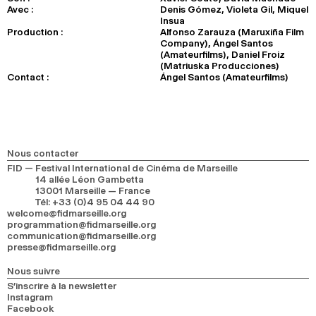
Avec :
Denis Gómez, Violeta Gil, Miquel
Insua
Production :
Alfonso Zarauza (Maruxiña Film
Company), Ángel Santos
(Amateurfilms), Daniel Froiz
(Matriuska Producciones)
Contact :
Ángel Santos (Amateurfilms)
Nous contacter
FID — Festival International de Cinéma de Marseille
14 allée Léon Gambetta
13001 Marseille — France
Tél
:
+33 (0)4 95 04 44 90
welcome@fidmarseille.org
programmation@fidmarseille.org
communication@fidmarseille.org
presse@fidmarseille.org
Nous suivre
S’inscrire à la newsletter
Instagram
Facebook