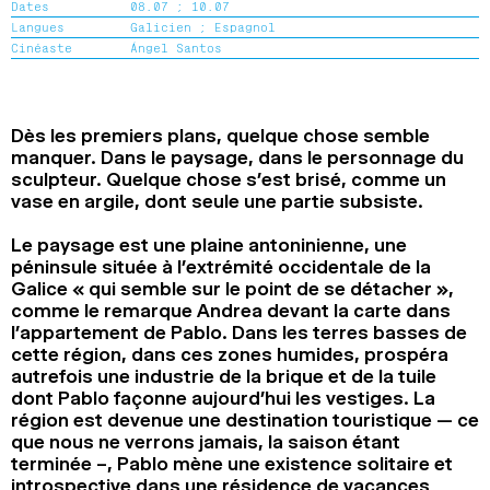
Dates
08.07 ;
10.07
2024
2022
2020
2018
Langues
Galicien ;
Espagnol
Cinéaste
Ángel Santos
RECHERCHE
Dès les premiers plans, quelque chose semble
manquer. Dans le paysage, dans le personnage du
sculpteur. Quelque chose s’est brisé, comme un
vase en argile, dont seule une partie subsiste.
Le paysage est une plaine antoninienne, une
péninsule située à l’extrémité occidentale de la
Galice « qui semble sur le point de se détacher »,
comme le remarque Andrea devant la carte dans
l’appartement de Pablo. Dans les terres basses de
cette région, dans ces zones humides, prospéra
autrefois une industrie de la brique et de la tuile
dont Pablo façonne aujourd’hui les vestiges. La
région est devenue une destination touristique — ce
que nous ne verrons jamais, la saison étant
terminée –, Pablo mène une existence solitaire et
introspective dans une résidence de vacances