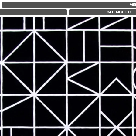
FID MARSEILLE
FESTIVAL FID 37
FID LAB 18
ME
À PROPOS
PALMARÈS
FID CAMPUS
CALENDRIER
LE FID À L’ANNÉE
PROGRAMMATION
ÉDUCATION À L’IMAGE
RÉTROSPECTIVE
À L’INTERNATIONAL
FOCUS
LIVRES ET REVUES
JURY ET PRIX
LES ENGAGEMENTS
PROS ET PRESSE
PARTENAIRES FID 37
TARIFS
CALENDRIER