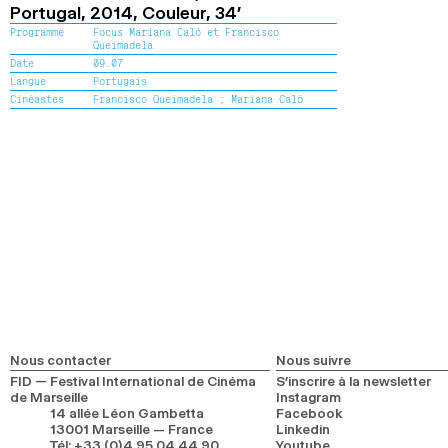
Portugal,
2014,
Couleur,
34’
Programme
Focus Mariana Caló et Francisco
Queimadela
Date
09.07
Langue
Portugais
Cinéastes
Francisco Queimadela ;
Mariana Caló
Nous contacter
Nous suivre
FID — Festival International de Cinéma
S’inscrire à la newsletter
de Marseille
Instagram
14 allée Léon Gambetta
Facebook
13001 Marseille — France
Linkedin
Tél
:
+33 (0)4 95 04 44 90
Youtube