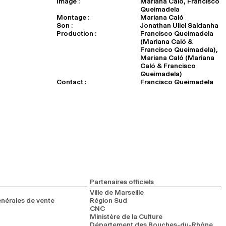
Image :
Mariana Caló, Francisco
Queimadela
Montage :
Mariana Caló
Son :
Jonathan Uliel Saldanha
Production :
Francisco Queimadela
(Mariana Caló &
Francisco Queimadela),
Mariana Caló (Mariana
Caló & Francisco
Queimadela)
Contact :
Francisco Queimadela
Partenaires officiels
Ville de Marseille
nérales de vente
Région Sud
CNC
Ministère de la Culture
Département des Bouches-du-Rhône