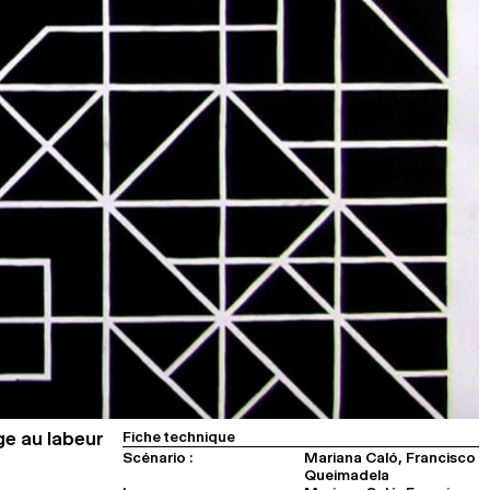
ge au labeur
Fiche technique
Scénario :
Mariana Caló, Francisco
Queimadela