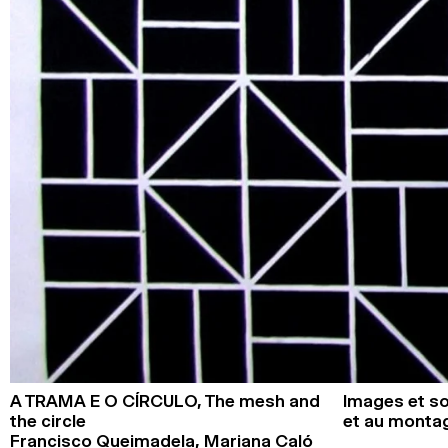
A TRAMA E O CÍRCULO,
The mesh and
Images et so
the circle
et au monta
Francisco Queimadela, Mariana Caló