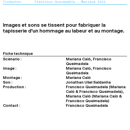
Cinéastes
Francisco Queimadela ;
Mariana Caló
2024
2022
2020
2018
RECHERCHE
Images et sons se tissent pour fabriquer la
tapisserie d’un hommage au labeur et au montage.
Fiche technique
Scénario :
Mariana Caló, Francisco
Queimadela
Image :
Mariana Caló, Francisco
Queimadela
Montage :
Mariana Caló
Son :
Jonathan Uliel Saldanha
Production :
Francisco Queimadela (Mariana
Caló & Francisco Queimadela),
Mariana Caló (Mariana Caló &
Francisco Queimadela)
Contact :
Francisco Queimadela