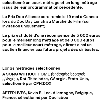
sélectionné un court métrage et un long métrage
2024
2022
2020
2018
issus de leur programmation précédente.
RECHERCHE
Le Prix Doc Alliance sera remis le 19 mai à Cannes
lors du Doc Day Lunch au Marché du Film (sur
invitation uniquement).
Le prix est doté d’une récompense de 5 000 euros
pour le meilleur long métrage et de 3 000 euros
pour le meilleur court métrage, offrant ainsi un
soutien financier aux futurs projets des cinéastes.
Longs métrages sélectionnés
A SONG WITHOUT HOME (სიმღერა სახლის
გარეშე), Rati Tsiteladze, Géorgie, États-Unis,
sélectionné par CPH:DOX
AFTERLIVES, Kevin B. Lee, Allemagne, Belgique,
France, sélectionné par Doclisboa