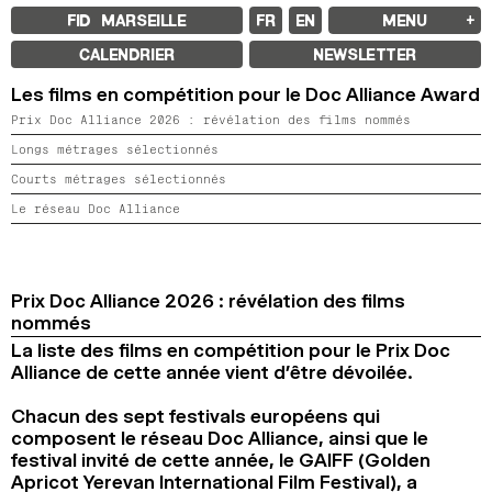
FID MARSEILLE
FR
EN
MENU
FID MARSEILLE
CALENDRIER
NEWSLETTER
À PROPOS
LE FID À L’ANNÉE
Les films en compétition pour le Doc Alliance Award
ÉDUCATION À L’IMAGE
Prix Doc Alliance 2026 : révélation des films nommés
À L’INTERNATIONAL
LIVRES ET REVUES
Longs métrages sélectionnés
LES ENGAGEMENTS
PARTENAIRES FID 37
Courts métrages sélectionnés
Le réseau Doc Alliance
FESTIVAL FID 37
PALMARÈS
PROGRAMMATION
RÉTROSPECTIVE
FOCUS
Prix Doc Alliance 2026 : révélation des films
JURY ET PRIX
nommés
PROS ET PRESSE
TARIFS
La liste des films en compétition pour le Prix Doc
CALENDRIER
Alliance de cette année vient d’être dévoilée.
FID LAB 18
Chacun des sept festivals européens qui
FID CAMPUS 13
composent le réseau Doc Alliance, ainsi que le
festival invité de cette année, le GAIFF (Golden
ARCHIVES
Apricot Yerevan International Film Festival), a
2025
2023
2021
2019