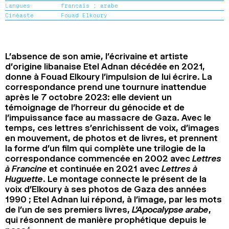
Langues
français ;
arabe
2024
2022
2020
2018
Cinéaste
Fouad Elkoury
RECHERCHE
L’absence de son amie, l’écrivaine et artiste
d’origine libanaise Etel Adnan décédée en 2021,
donne à Fouad Elkoury l’impulsion de lui écrire. La
correspondance prend une tournure inattendue
après le 7 octobre 2023: elle devient un
témoignage de l’horreur du génocide et de
l’impuissance face au massacre de Gaza. Avec le
temps, ces lettres s’enrichissent de voix, d’images
en mouvement, de photos et de livres, et prennent
la forme d’un film qui complète une trilogie de la
correspondance commencée en 2002 avec
Lettres
à Francine
et continuée en 2021 avec
Lettres à
Huguette
. Le montage connecte le présent de la
voix d’Elkoury à ses photos de Gaza des années
1990 ; Etel Adnan lui répond, à l’image, par les mots
de l’un de ses premiers livres,
L’Apocalypse arabe
,
qui résonnent de manière prophétique depuis le