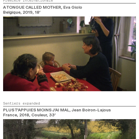
Première Internationale
2024
2022
2020
2018
A TONGUE CALLED MOTHER
, Eva Giolo
Belgique,
2019,
18’
RECHERCHE
Sentiers expanded
PLUS T’APPUIES MOINS J’AI MAL
, Jean Boiron-Lajous
France,
2018,
Couleur,
33’