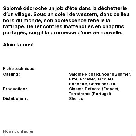
2024
2022
2020
2018
Salomé décroche un job d’été dans la déchetterie
d’un village. Sous un soleil de western, dans ce lieu
RECHERCHE
hors du monde, son adolescence rebelle la
rattrape. De rencontres inattendues en chagrins
partagés, surgit la promesse d’une vie nouvelle.
Alain Raoust
Fiche technique
Casting :
Salomé Richard, Yoann Zimmer,
Estelle Meyer, Jacques
Bonnaffé, Christine Citti…
Production :
Cinema Defacto (France),
Terratreme (Portugal)
Distribution :
Shellac
Nous contacter